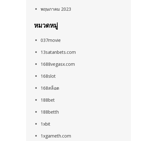
พฤษภาคม 2023
หมวดหมู่
037movie
13satanbets.com
1688vegasx.com
168slot
168สล็อต
188bet
188betth
1xbit
1xgameth.com