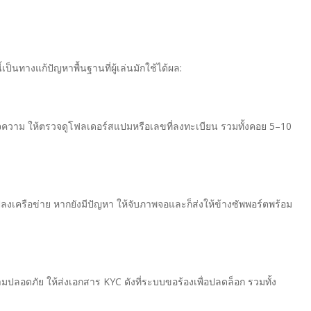
็นทางแก้ปัญหาพื้นฐานที่ผู้เล่นมักใช้ได้ผล:
ับใจความ ให้ตรวจดูโฟลเดอร์สแปมหรือเลขที่ลงทะเบียน รวมทั้งคอย 5–10
ลงเครือข่าย หากยังมีปัญหา ให้จับภาพจอและก็ส่งให้ข้างซัพพอร์ตพร้อม
ลอดภัย ให้ส่งเอกสาร KYC ดังที่ระบบขอร้องเพื่อปลดล็อก รวมทั้ง