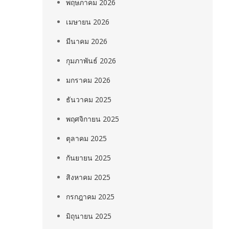
พฤษภาคม 2026
เมษายน 2026
มีนาคม 2026
กุมภาพันธ์ 2026
มกราคม 2026
ธันวาคม 2025
พฤศจิกายน 2025
ตุลาคม 2025
กันยายน 2025
สิงหาคม 2025
กรกฎาคม 2025
มิถุนายน 2025