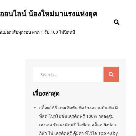
อนไลน์ น้องใหม่มาแรงแห่งยุค
ินยอดเสียทุกรอบ ฝาก 1 รับ 100 ไม่ปิดหนี
Search
for:
เรื่องล่าสุด
สล็อต168 เกมเดิมพัน ที่สร้างความบันเทิง ดี
ที่สุด โปรโมชั่นเครดิตฟรี 100% กล่องสุ่ม
เฮงเฮง รับเครดิตฟรี ไลฟ์สด สล็อต ยิงปลา
กีฬา ไพ่ เครดิตฟรี คุ้มค่า ที่ไว้ใจ Top 43 by