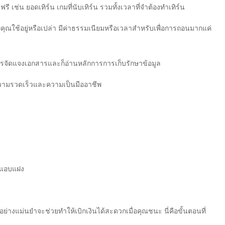
เช่น ยอดเทิร์น เกมที่นับเทิร์น รวมทั้งเวลาที่จำต้องทำเทิร์น
ุณใช้อยู่หรือเปล่า มีค่าธรรมเนียมหรือเวลาสำหรับเพื่อการถอนมากแค่
วรจัดแจงเอกสารและก็อ่านหลักการการเก็บรักษาข้อมูล
วามรวดเร็วและความเป็นมืออาชีพ
ยมแอบแฝง
่างแม่นยำจะช่วยทำให้เบิกเงินได้สะดวกเมื่อคุณชนะ นี่คือขั้นตอนที่