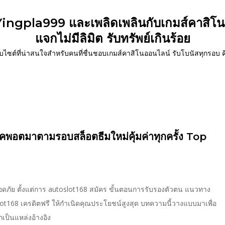
ingpla999 และเพลิดเพลินกับเกมส์คาสิโนอ
แจกไม่มีลิมิต รับทรัพย์เกินร้อย
็บไซต์ที่น่าสนใจสำหรับคนที่ชื่นชอบเกมส์คาสิโนออนไลน์ รับโบนัสทุกรอบ ค
พอตมาตามรอบสล็อตธีมใหม่คุ้มค่าทุกครั้ง Top
ปลอดภัย ตั้งแต่การ autoslot168 สมัคร ขั้นตอนการรับรองตัวตน แนวทาง
lot168 เครดิตฟรี ให้กำเนิดคุณประโยชน์สูงสุด บทความนี้วางแบบมาเพื่อ
กเป็นแหล่งอ้างอิง