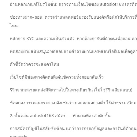
อ่านหลักเกณฑ์โปรโมชั่น: ตรวจทานเงื่อนไขของ autoslot168 เครดิตฟรี 
ช่องทางฝาก–ถอน: ตรวจว่าแพลตฟอร์มรองรับแบงค์หรือนักให้บริการที่ค
ไหน
หลักการ KYC และความเป็นส่วนตัว: หากต้องการันตีตัวตนเพื่อถอน ค
ทดสอบฝ่ายสนับสนุน: ทดสอบถามคำถามผ่านแชทสดหรืออีเมลเพื่อดูค
ตัวชี้วัดว่าควรจะสมัครไหม
เว็บไซต์มีช่องทางติดต่อที่เด่นชัดรวมทั้งตอบกลับเร็ว
รีวิวจากหลายแหล่งมีทิศทางไปในทางเดียวกัน (ไม่ใช่รีวิวเลียนแบบ)
ข้อตกลงการถอนกระจ่าง ดังเช่นว่า ยอดถอนอย่างต่ำ ไร้ค่าธรรมเนี
2. ขั้นตอน autoslot168 สมัคร — ทำตามทีละลำดับขั้น
การสมัครบัญชีไม่สลับซับซ้อน แต่ว่าการกรอกข้อมูลและการันตีตัวตนอย
ควรจะทำ: