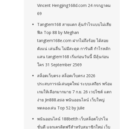
Vincent Hengjing168d.com 24 กรกฎาคม
69
Tangtem168 สายแตก ลุ้นกำไรแบบไม่เสีย
ฟีล Top 88 by Meghan
tangtem168e.com ฝากไม่ถึงร้อย ได้สอย
ตังแน่ เล่นลื่น ไม่มีสะดุด การันตี กำไรหลัก
แสน tangtem168 เริ่มก่อนวันนี้ มีลุ้นก่อน
ใคร 31 September 2569
สล็อตเว็บตรง สล็อตเว็บตรง 2026
ประสบการณ์เล่นยุคใหม่ ระบบเสถียร พร้อม
เกมให้เลือกมากมาย 7 ก.ย. 26 เวปไซต์ แตก
ง่าย Jin888.asia พนันออนไลน์ เว็บใหญ่
ทดลองเล่น Top 52 by Julie
พนันออนไลน์ 188betth เว็บสล็อตโปรโม
ชั่นดี แจกเครดิตฟรีสำหรับสมาชิกใหม่ เว็บ