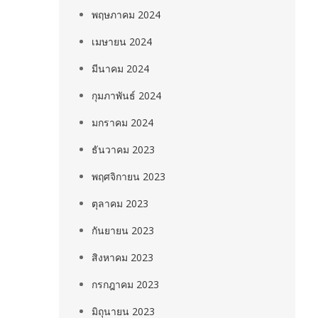
พฤษภาคม 2024
เมษายน 2024
มีนาคม 2024
กุมภาพันธ์ 2024
มกราคม 2024
ธันวาคม 2023
พฤศจิกายน 2023
ตุลาคม 2023
กันยายน 2023
สิงหาคม 2023
กรกฎาคม 2023
มิถุนายน 2023