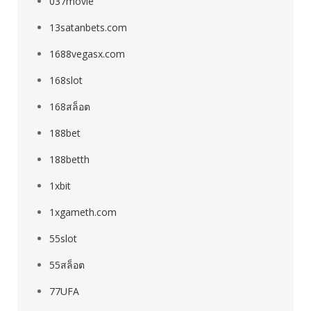
037movie
13satanbets.com
1688vegasx.com
168slot
168สล็อต
188bet
188betth
1xbit
1xgameth.com
55slot
55สล็อต
77UFA