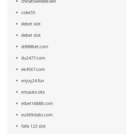
chinatown888.win
coke55
debet slot
debet slot
dr888bet.com
du2477.com
ek4567.com
enjoy24.fun
erisauto.site
etbet16888.com
eu369clubs.com
fafa 123 slot