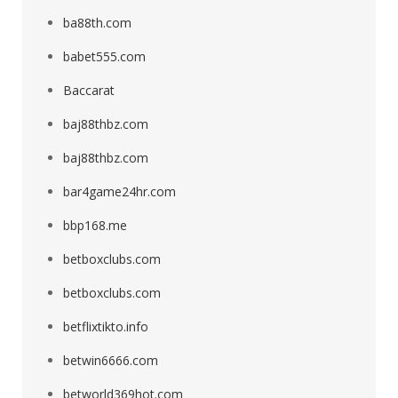
ba88th.com
babet555.com
Baccarat
baj88thbz.com
baj88thbz.com
bar4game24hr.com
bbp168.me
betboxclubs.com
betboxclubs.com
betflixtikto.info
betwin6666.com
betworld369hot.com