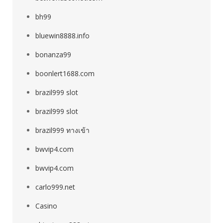
bh99
bluewin8888.info
bonanza99
boonlert1688.com
brazil999 slot
brazil999 slot
brazil999 ทางเข้า
bwvip4.com
bwvip4.com
carlo999.net
Casino