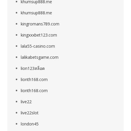
khumsup888.me
khumsup888.me
kingromans789.com
kingxxxbet123.com
lala55-casino.com
lalikabetsgame.com
lion123สล็อต
lionth168.com
lionth168.com
live22
live22slot
london45