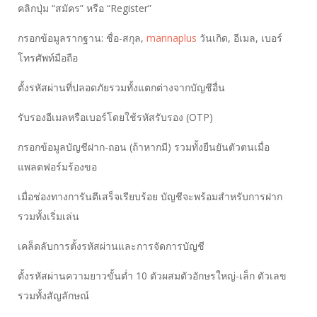
คลิกปุ่ม “สมัคร” หรือ “Register”
กรอกข้อมูลรากฐาน: ชื่อ-สกุล,
marinaplus
วันเกิด, อีเมล, เบอร์
โทรศัพท์มือถือ
ตั้งรหัสผ่านที่ปลอดภัยรวมทั้งแตกต่างจากบัญชีอื่น
รับรองอีเมลหรือเบอร์โดยใช้รหัสรับรอง (OTP)
กรอกข้อมูลบัญชีฝาก-ถอน (ถ้าหากมี) รวมทั้งยืนยันตัวตนเมื่อ
แพลตฟอร์มร้องขอ
เมื่อช่องทางการันตีเสร็จเรียบร้อย บัญชีจะพร้อมสำหรับการฝาก
รวมทั้งเริ่มเล่น
เคล็ดลับการตั้งรหัสผ่านและการจัดการบัญชี
ตั้งรหัสผ่านความยาวขั้นต่ำ 10 ตัวผสมตัวอักษรใหญ่-เล็ก ตัวเลข
รวมทั้งสัญลักษณ์