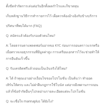
ตั้งขีดจำกัดการเล่นต่อวันอีกทั้งผลกำไรและก็ขาดทุน
เก็บหลักฐานวิธีการทำรายการไว้ เผื่อควรต้องอ้างอิงกับข้างบริการ
ปริศนาที่พบได้มาก (FAQ)
Q: สมัครแล้วต้องรับรองตัวตนไหม?
A: โดยธรรมดาแพลตฟอร์มอาจขอ KYC ก่อนการถอนคราวแรกหรือ
เมื่อตรวจเจอธุรกรรมที่มีมูลค่าสูง การเตรียมเอกสารไว้จะช่วยทำให้
การยืนยันเร็วขึ้น
Q: รับเครดิตฟรีแล้วถอนเป็นเงินจริงได้ไหม?
A: ได้ ถ้าคุณเอาอย่างเงื่อนไขของโปรโมชั่น เป็นต้นว่า ทำยอด
เทิร์นให้ครบ และไม่ฝ่าฝืนกฎการใช้โบนัส แต่อาจมีเพดานการถอน
แล้วก็ข้อจำกัดอื่นๆโปรดอ่านรายละเอียดแต่ละโปรโมชั่น
Q: จะเชื่อใจ marinaplus ได้ยังไง?