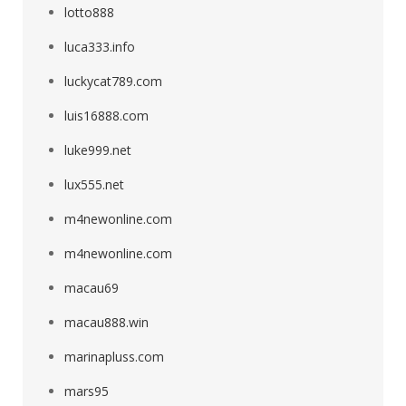
lotto888
luca333.info
luckycat789.com
luis16888.com
luke999.net
lux555.net
m4newonline.com
m4newonline.com
macau69
macau888.win
marinapluss.com
mars95