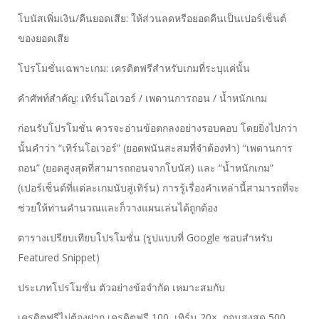
โบนัสเพิ่มเงิน/คืนยอดเสีย: ให้ส่วนลดหรือยอดคืนเป็นเปอร์เซ็นต์
ของยอดเสีย
โปรโมชั่นเฉพาะเกม: เครดิตฟรีสำหรับเกมที่ระบุแค่นั้น
คำศัพท์สำคัญ: เทิร์นโอเวอร์ / เพดานการถอน / น้ำหนักเกม
ก่อนรับโปรโมชั่น ควรจะอ่านข้อตกลงอย่างรอบคอบ โดยยิ่งไปกว่า
นั้นคำว่า “เทิร์นโอเวอร์” (ยอดพนันสะสมที่จำต้องทำ) “เพดานการ
ถอน” (ยอดสูงสุดที่สามารถถอนจากโบนัส) และ “น้ำหนักเกม”
(เปอร์เซ็นต์ที่แต่ละเกมนับสู่เทิร์น) การรู้เรื่องคำเหล่านี้สามารถที่จะ
ช่วยให้ท่านคำนวณและก็วางแผนเล่นได้ถูกต้อง
ตารางเปรียบเทียบโปรโมชั่น (รูปแบบที่ Google ชอบสำหรับ
Featured Snippet)
ประเภทโปรโมชั่น ตัวอย่างข้อจำกัด เหมาะสมกับ
เครดิตฟรีไม่ต้องฝาก เครดิตฟรี 100, เทิร์น 20×, ถอนสูงสุด 500