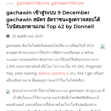
gachawin168.com
gachawin168.com
,
gachawin เข้าสู่ระบบ 9 December
gachawin สมัคร อัตราชนะสูงตรวจสอบได้
โบนัสแยกตามเกม Top 42 by Donnell
20 พฤศจิกายน 2025
gachawin คือเว็บไซต์สล็อตออนไลน์ที่มาแรงที่สุดในปี 2025
สะดุดตาด้วยระบบการให้บริการที่มีความเสถียรสูง มาพร้อม
ระบบความปลอดภัยระดับสากล และก็มีเกมให้เลือกเล่นมากกว่า
2,000 เกมจากค่ายดังทั่วทั้งโลก ไม่ว่าจะเป็น PG Slot, Pragmatic
Play, Joker Gaming,
www.vc-systems.ru
JILI, Red Tiger หรือค่า
ยอื่นๆอีกมากมาย ทั้งผองถูกรวมเอาไว้ในเว็บไซต์เดียว
ผู้เล่นสามารถเข้าใช้งานได้ผ่านระบบ gachawin เข้าสู่ระบบ ที่
เร็วทันใจและก็ใช้งานง่าย รองรับอีกทั้งโทรศัพท์มือถือและก็
คอมพิวเตอร์ นอกเหนือจากนี้ยังมาพร้อมโปรโมชั่นสุดคุ้มอย่าง