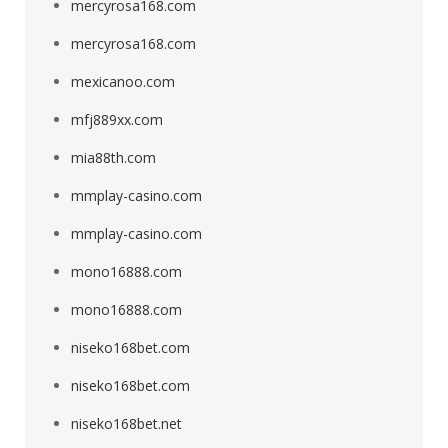
mercyrosa168.com
mercyrosa168.com
mexicanoo.com
mfj889xx.com
mia88th.com
mmplay-casino.com
mmplay-casino.com
mono16888.com
mono16888.com
niseko168bet.com
niseko168bet.com
niseko168bet.net