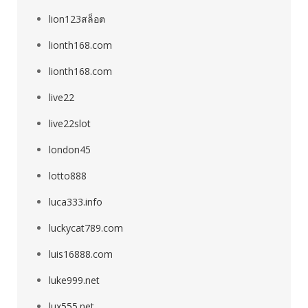
lion123สล็อต
lionth168.com
lionth168.com
live22
live22slot
london45
lotto888
luca333.info
luckycat789.com
luis16888.com
luke999.net
lux555.net