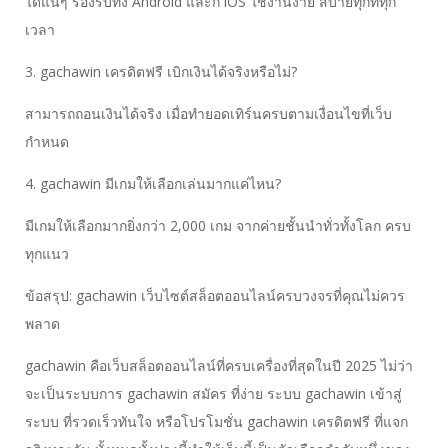
ได้แน่ๆ รองรับทั้ง Android และก็ iOS ใช้งานง่าย สบายทุกที่ทุก
เวลา
3. gachawin เครดิตฟรี เบิกเงินได้จริงหรือไม่?
สามารถถอนเงินได้จริง เมื่อทำยอดเทิร์นครบตามเงื่อนไขที่เว็บ
กำหนด
4. gachawin มีเกมให้เลือกเล่นมากแค่ไหน?
มีเกมให้เลือกมากยิ่งกว่า 2,000 เกม จากค่ายชั้นนำทั่วทั้งโลก ครบ
ทุกแนว
ข้อสรุป: gachawin เว็บไซต์สล็อตออนไลน์ครบวงจรที่คุณไม่ควร
พลาด
gachawin คือเว็บสล็อตออนไลน์ที่ครบเครื่องที่สุดในปี 2025 ไม่ว่า
จะเป็นระบบการ gachawin สมัคร ที่ง่าย ระบบ gachawin เข้าสู่
ระบบ ที่รวดเร็วทันใจ หรือโปรโมชั่น gachawin เครดิตฟรี ที่แจก