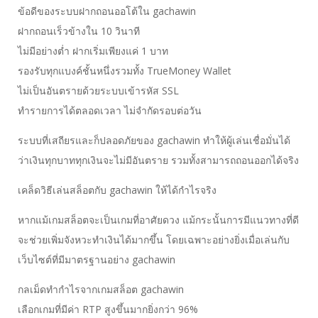
ข้อดีของระบบฝากถอนออโต้ใน gachawin
ฝากถอนเร็วข้างใน 10 วินาที
ไม่มีอย่างต่ำ ฝากเริ่มเพียงแค่ 1 บาท
รองรับทุกแบงค์ชั้นหนึ่งรวมทั้ง TrueMoney Wallet
ไม่เป็นอันตรายด้วยระบบเข้ารหัส SSL
ทำรายการได้ตลอดเวลา ไม่จำกัดรอบต่อวัน
ระบบที่เสถียรและก็ปลอดภัยของ gachawin ทำให้ผู้เล่นเชื่อมั่นได้
ว่าเงินทุกบาททุกเงินจะไม่มีอันตราย รวมทั้งสามารถถอนออกได้จริง
เคล็ดวิธีเล่นสล็อตกับ gachawin ให้ได้กำไรจริง
หากแม้เกมสล็อตจะเป็นเกมที่อาศัยดวง แม้กระนั้นการมีแนวทางที่ดี
จะช่วยเพิ่มจังหวะทำเงินได้มากขึ้น โดยเฉพาะอย่างยิ่งเมื่อเล่นกับ
เว็บไซต์ที่มีมาตรฐานอย่าง gachawin
กลเม็ดทำกำไรจากเกมสล็อต gachawin
เลือกเกมที่มีค่า RTP สูงขึ้นมากยิ่งกว่า 96%