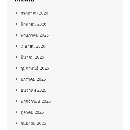
กรกฎาคม 2026
มิถุนายน 2026
พฤษภาคม 2026
เมษายน 2026
มีนาคม 2026
กุมภาพันธ์ 2026
มกราคม 2026
ธันวาคม 2025
พฤศจิกายน 2025
ตุลาคม 2025
กันยายน 2025