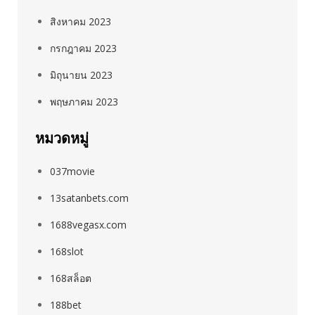
สิงหาคม 2023
กรกฎาคม 2023
มิถุนายน 2023
พฤษภาคม 2023
หมวดหมู่
037movie
13satanbets.com
1688vegasx.com
168slot
168สล็อต
188bet