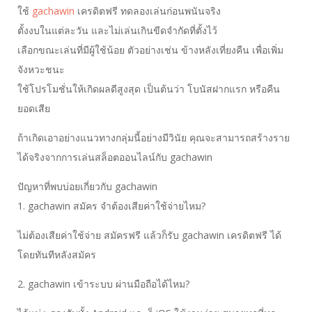
ใช้
gachawin
เครดิตฟรี ทดลองเล่นก่อนพนันจริง
ตั้งงบในแต่ละวัน และไม่เล่นเกินขีดจำกัดที่ตั้งไว้
เลือกขณะเล่นที่มีผู้ใช้น้อย ตัวอย่างเช่น ข้างหลังเที่ยงคืน เพื่อเพิ่ม
จังหวะชนะ
ใช้โปรโมชั่นให้เกิดผลดีสูงสุด เป็นต้นว่า โบนัสฝากแรก หรือคืน
ยอดเสีย
ถ้าเกิดเอาอย่างแนวทางกลุ่มนี้อย่างมีวินัย คุณจะสามารถสร้างราย
ได้จริงจากการเล่นสล็อตออนไลน์กับ gachawin
ปัญหาที่พบบ่อยเกี่ยวกับ gachawin
1. gachawin สมัคร จำต้องเสียค่าใช้จ่ายไหม?
ไม่ต้องเสียค่าใช้จ่าย สมัครฟรี แล้วก็รับ gachawin เครดิตฟรี ได้
โดยทันทีหลังสมัคร
2. gachawin เข้าระบบ ผ่านมือถือได้ไหม?