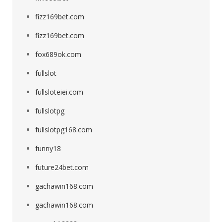
fizz169bet.com
fizz169bet.com
fox689ok.com
fullslot
fullsloteiei.com
fullslotpg
fullslotpg168.com
funny18
future24bet.com
gachawin168.com
gachawin168.com