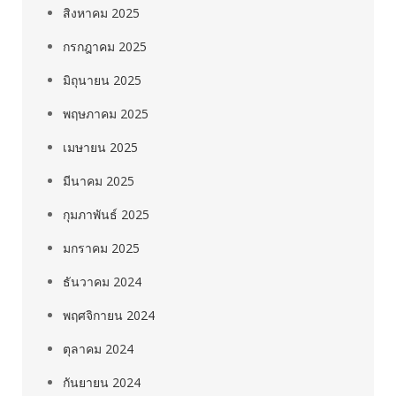
สิงหาคม 2025
กรกฎาคม 2025
มิถุนายน 2025
พฤษภาคม 2025
เมษายน 2025
มีนาคม 2025
กุมภาพันธ์ 2025
มกราคม 2025
ธันวาคม 2024
พฤศจิกายน 2024
ตุลาคม 2024
กันยายน 2024