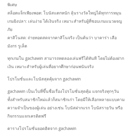
พิเศษ
สล็อตแจ็กเพียงพอต: โบนัสแตกหนัก ลุ้นรางวัลใหญ่ได้ทุกการหมุน
เกมยิงปลา: เล่นง่าย ได้เงินจริง เหมาะสำหรับผู้ที่ชอบเกมแนวผจญ
ภัย
คาสิโนสด: ถ่ายทอดสดจากคาสิโนจริง เป็นต้นว่า บาคาร่า เสือ
มังกร รูเล็ต
ทุกเกมใน gachawin สามารถทดลองเล่นฟรีได้ทันที โดยไม่ต้องฝาก
เงิน เหมาะสำหรับผู้เล่นที่อยากศึกษาก่อนพนันจริง
โปรโมชั่นและโบนัสสุดคุ้มจาก gachawin
gachawin เป็นเว็บที่ขึ้นชื่อเรื่องโปรโมชั่นสุดคุ้ม แจกจริงทุกๆวัน
ทั้งสำหรับสมาชิกใหม่แล้วก็สมาชิกเก่า โดยมีให้เลือกหลายแบบตาม
ความจำเป็นของผู้เล่น อย่างเช่น โบนัสฝากแรก โบนัสรายวัน หรือ
กิจกรรมแจกเครดิตฟรี
ตารางโปรโมชั่นยอดฮิตจาก gachawin