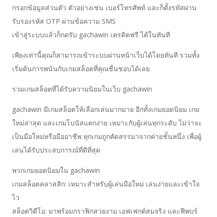
กรอกข้อมูลส่วนตัว ตัวอย่างเช่น เบอร์โทรศัพท์ และก็ตั้งรหัสผ่าน
รับรองรหัส OTP ผ่านข้อความ SMS
เข้าสู่ระบบแล้วก็กดรับ gachawin เครดิตฟรี ได้ในทันที
เพียงเท่านี้คุณก็สามารถเข้าระบบผ่านหน้าเว็บได้โดยทันที รวมทั้ง
เริ่มต้นการพนันกับเกมสล็อตที่คุณชื่นชอบได้เลย
รวมเกมสล็อตที่ได้รับความนิยมในเว็บ gachawin
gachawin มีเกมสล็อตให้เลือกเล่นมากมาย อีกทั้งเกมยอดนิยม เกม
ใหม่ล่าสุด และเกมโบนัสแตกง่าย เหมาะกับผู้เล่นทุกระดับ ไม่ว่าจะ
เป็นมือใหม่หรือมืออาชีพ ทุกเกมถูกคัดสรรมาจากค่ายชั้นหนึ่ง เพื่อผู้
เล่นได้รับประสบการณ์ที่ดีที่สุด
พวกเกมยอดนิยมใน gachawin
เกมสล็อตคลาสสิก: เหมาะสำหรับผู้เล่นมือใหม่ เล่นง่ายและเข้าใจ
ไว
สล็อตวิดีโอ: มาพร้อมกราฟิกสวยงาม เอฟเฟกต์สมจริง และฟีพบร์