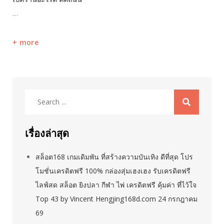
…
more
Search
for:
เรื่องล่าสุด
สล็อต168 เกมเดิมพัน ที่สร้างความบันเทิง ดีที่สุด โปร
โมชั่นเครดิตฟรี 100% กล่องสุ่มเฮงเฮง รับเครดิตฟรี
ไลฟ์สด สล็อต ยิงปลา กีฬา ไพ่ เครดิตฟรี คุ้มค่า ที่ไว้ใจ
Top 43 by Vincent Hengjing168d.com 24 กรกฎาคม
69