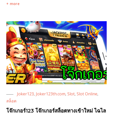
more
Joker123
Joker123th.com
Slot
Slot Online
,
,
,
,
สล็อต
โจ๊กเกอร์123 โจ๊กเกอร์สล็อตทางเข้าใหม่ ไฉไล