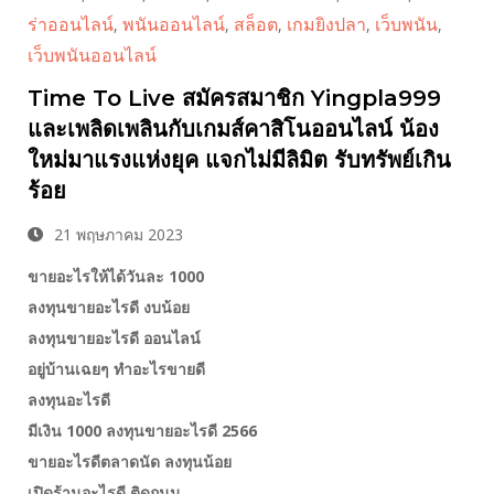
ร่าออนไลน์
พนันออนไลน์
สล็อต
เกมยิงปลา
เว็บพนัน
,
,
,
,
,
เว็บพนันออนไลน์
Time To Live สมัครสมาชิก Yingpla999
และเพลิดเพลินกับเกมส์คาสิโนออนไลน์ น้อง
ใหม่มาแรงแห่งยุค แจกไม่มีลิมิต รับทรัพย์เกิน
ร้อย
21 พฤษภาคม 2023
ขายอะไรให้ได้วันละ 1000
ลงทุนขายอะไรดี งบน้อย
ลงทุนขายอะไรดี ออนไลน์
อยู่บ้านเฉยๆ ทําอะไรขายดี
ลงทุนอะไรดี
มีเงิน 1000 ลงทุนขายอะไรดี 2566
ขายอะไรดีตลาดนัด ลงทุนน้อย
เปิดร้านอะไรดี ติดถนน