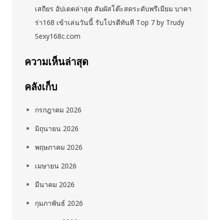
เสถียร อัปเดตล่าสุด สัมผัสโต๊ะสดระดับพรีเมียม บาคา
ร่า168 เข้าเล่นวันนี้ รับโปรดีทันที Top 7 by Trudy
Sexy168c.com
ความเห็นล่าสุด
คลังเก็บ
กรกฎาคม 2026
มิถุนายน 2026
พฤษภาคม 2026
เมษายน 2026
มีนาคม 2026
กุมภาพันธ์ 2026