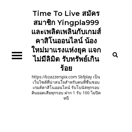
Skip
to
Time To Live สมัคร
content
สมาชิก Yingpla999
และเพลิดเพลินกับเกมส์
คาสิโนออนไลน์ น้อง
ใหม่มาแรงแห่งยุค แจก
ไม่มีลิมิต รับทรัพย์เกิน
ร้อย
https://bzazzerspix.com Sbfplay เป็น
เว็บไซต์ที่น่าสนใจสำหรับคนที่ชื่นชอบ
เกมส์คาสิโนออนไลน์ รับโบนัสทุกรอบ
คินยอดเสียทุกรอบ ฝาก 1 รับ 100 ไม่ปิด
หนี