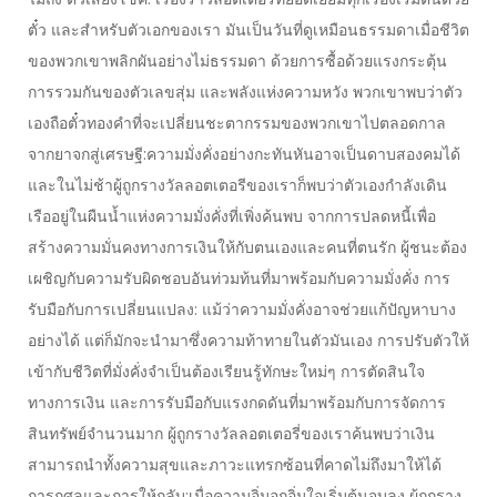
ตั๋ว และสำหรับตัวเอกของเรา มันเป็นวันที่ดูเหมือนธรรมดาเมื่อชีวิต
ของพวกเขาพลิกผันอย่างไม่ธรรมดา ด้วยการซื้อด้วยแรงกระตุ้น
การรวมกันของตัวเลขสุ่ม และพลังแห่งความหวัง พวกเขาพบว่าตัว
เองถือตั๋วทองคำที่จะเปลี่ยนชะตากรรมของพวกเขาไปตลอดกาล
จากยาจกสู่เศรษฐี:ความมั่งคั่งอย่างกะทันหันอาจเป็นดาบสองคมได้
และในไม่ช้าผู้ถูกรางวัลลอตเตอรีของเราก็พบว่าตัวเองกำลังเดิน
เรืออยู่ในผืนน้ำแห่งความมั่งคั่งที่เพิ่งค้นพบ จากการปลดหนี้เพื่อ
สร้างความมั่นคงทางการเงินให้กับตนเองและคนที่ตนรัก ผู้ชนะต้อง
เผชิญกับความรับผิดชอบอันท่วมท้นที่มาพร้อมกับความมั่งคั่ง การ
รับมือกับการเปลี่ยนแปลง: แม้ว่าความมั่งคั่งอาจช่วยแก้ปัญหาบาง
อย่างได้ แต่ก็มักจะนำมาซึ่งความท้าทายในตัวมันเอง การปรับตัวให้
เข้ากับชีวิตที่มั่งคั่งจำเป็นต้องเรียนรู้ทักษะใหม่ๆ การตัดสินใจ
ทางการเงิน และการรับมือกับแรงกดดันที่มาพร้อมกับการจัดการ
สินทรัพย์จำนวนมาก ผู้ถูกรางวัลลอตเตอรี่ของเราค้นพบว่าเงิน
สามารถนำทั้งความสุขและภาวะแทรกซ้อนที่คาดไม่ถึงมาให้ได้
การกุศลและการให้กลับ:เมื่อความอิ่มอกอิ่มใจเริ่มต้นจบลง ผู้ถูกราง