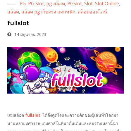
PG
PG Slot
pg สล็อต
PGSlot
Slot
Slot Online
,
,
,
,
,
,
สล็อต
สล็อต pg เว็บตรง แตกหนัก
สล็อตออนไลน์
,
,
fullslot
14 มิถุนายน 2023
เกมสล็อต
fullslot
ได้ดึงดูดใจและความคิดของผู้เล่นทั่วโลกมา
นานหลายทศวรรษ เกมคาสิโนที่น่าตื่นเต้นและสมจริงเหล่านี้นำ