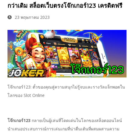
กว่าเดิม สล็อตเว็บตรงโจ๊กเกอร์123 เครดิตฟรี
23 พฤษภาคม 2023
โจ๊กเกอร์123: ตั๋วของคุณสู่ความสนุกไม่รู้จบและรางวัลแจ็กพอตใน
โลกของ Slot Online
โจ๊กเกอร์123
กลายเป็นผู้เล่นที่โดดเด่นในโลกของสล็อตออนไลน์
นำเสนอประสบการณ์การเล่นเกมที่น่าตื่นเต้นที่ผสมผสานความ