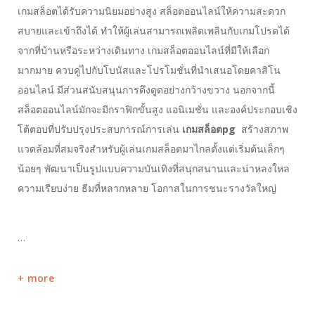
เกมสล็อตได้รับความนิยมอย่างสูง สล็อตออนไลน์ให้ความสะดวก
สบายและเข้าถึงได้ ทำให้ผู้เล่นสามารถเพลิดเพลินกับเกมโปรดได้
จากที่บ้านหรือระหว่างเดินทาง เกมสล็อตออนไลน์ที่มีให้เลือก
มากมาย ควบคู่ไปกับโบนัสและโปรโมชั่นที่นำเสนอโดยคาสิโน
ออนไลน์ มีส่วนสนับสนุนการดึงดูดอย่างกว้างขวาง นอกจากนี้
สล็อตออนไลน์มักจะมีกราฟิกขั้นสูง แอนิเมชั่น และองค์ประกอบเชิง
โต้ตอบที่ปรับปรุงประสบการณ์การเล่น
เกมสล็อตpg
สร้างสภาพ
แวดล้อมที่สมจริงสำหรับผู้เล่นเกมสล็อตมาไกลตั้งแต่เริ่มต้นเล็กๆ
น้อยๆ พัฒนาเป็นรูปแบบความบันเทิงที่สนุกสนานและน่าหลงใหล
ความเรียบง่าย ธีมที่หลากหลาย โอกาสในการชนะรางวัลใหญ่
…
more