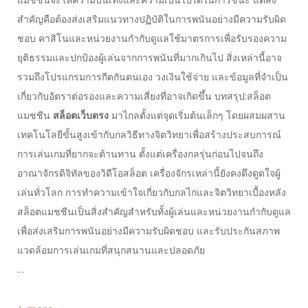
สำคัญคือต้องส่งเสริมแนวทางปฏิบัติในการพนันอย่างมีความรับผิด
ชอบ คาสิโนและหน่วยงานกำกับดูแลใช้มาตรการเพื่อรับรองความ
ยุติธรรมและปกป้องผู้เล่นจากการพนันที่มากเกินไป สิ่งเหล่านี้อาจ
รวมถึงโปรแกรมการกีดกันตนเอง วงเงินใช้จ่าย และข้อมูลที่จำเป็น
เกี่ยวกับอัตราต่อรองและความเสี่ยงที่อาจเกิดขึ้น บทสรุป:สล็อต
แมชชีน
สล็อตเว็บตรง
มาไกลตั้งแต่จุดเริ่มต้นเล็กๆ โดยผสมผสาน
เทคโนโลยีขั้นสูงเข้ากับกลวิธีทางจิตวิทยาเพื่อสร้างประสบการณ์
การเล่นเกมที่ยากจะต้านทาน ตั้งแต่เครื่องกลรุ่นก่อนไปจนถึง
อาณาจักรดิจิทัลของวิดีโอสล็อต เครื่องจักรเหล่านี้ยังคงดึงดูดใจผู้
เล่นทั่วโลก การทำความเข้าใจเกี่ยวกับกลไกและจิตวิทยาเบื้องหลัง
สล็อตแมชชีนเป็นสิ่งสำคัญสำหรับทั้งผู้เล่นและหน่วยงานกำกับดูแล
เพื่อส่งเสริมการพนันอย่างมีความรับผิดชอบ และรับประกันสภาพ
แวดล้อมการเล่นเกมที่สนุกสนานและปลอดภัย
…