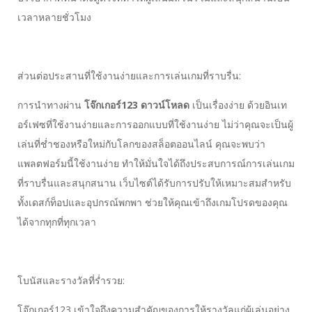
เวลาหลายชั่วโมง
ส่วนต่อประสานที่ใช้งานง่ายและการเล่นเกมที่ราบรื่น:
การนำทางผ่าน
โจ๊กเกอร์123 ดาวน์โหลด
เป็นเรื่องง่าย ด้วยอินเท
อร์เฟซที่ใช้งานง่ายและการออกแบบที่ใช้งานง่าย ไม่ว่าคุณจะเป็นผู้
เล่นที่ช่ำชองหรือใหม่กับโลกของสล็อตออนไลน์ คุณจะพบว่า
แพลตฟอร์มนี้ใช้งานง่าย ทำให้มั่นใจได้ถึงประสบการณ์การเล่นเกม
ที่ราบรื่นและสนุกสนาน เว็บไซต์ได้รับการปรับให้เหมาะสมสำหรับ
ทั้งเดสก์ท็อปและอุปกรณ์พกพา ช่วยให้คุณเข้าถึงเกมโปรดของคุณ
ได้จากทุกที่ทุกเวลา
โบนัสและรางวัลที่ร่ำรวย:
โจ๊กเกอร์123 เข้าใจถึงความสำคัญของการให้รางวัลแก่ผู้เล่นอย่าง