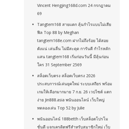
Vincent Hengjing168d.com 24 กรกฎาคม
69
Tangtem168 สายแตก ลุ้นกำไรแบบไม่เสีย
ฟีล Top 88 by Meghan
tangtem168e.com ฝากไม่ถึงร้อย ได้สอย
ตังแน่ เล่นลื่น ไม่มีสะดุด การันตี กำไรหลัก
แสน tangtem168 เริ่มก่อนวันนี้ มีลุ้นก่อน
ใคร 31 September 2569
สล็อตเว็บตรง สล็อตเว็บตรง 2026
ประสบการณ์เล่นยุคใหม่ ระบบเสถียร พร้อม
เกมให้เลือกมากมาย 7 ก.ย. 26 เวปไซต์ แตก
ง่าย Jin888.asia พนันออนไลน์ เว็บใหญ่
ทดลองเล่น Top 52 by Julie
พนันออนไลน์ 188betth เว็บสล็อตโปรโม
ชั่นดี แจกเครดิตฟรีสำหรับสมาชิกใหม่ เว็บ