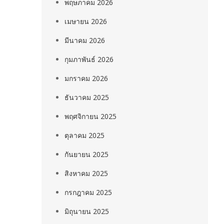
พฤษภาคม 2026
เมษายน 2026
มีนาคม 2026
กุมภาพันธ์ 2026
มกราคม 2026
ธันวาคม 2025
พฤศจิกายน 2025
ตุลาคม 2025
กันยายน 2025
สิงหาคม 2025
กรกฎาคม 2025
มิถุนายน 2025