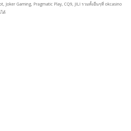
 Joker Gaming, Pragmatic Play, CQ9, JILI รวมทั้งอื่นๆที่ okcasino
ได้