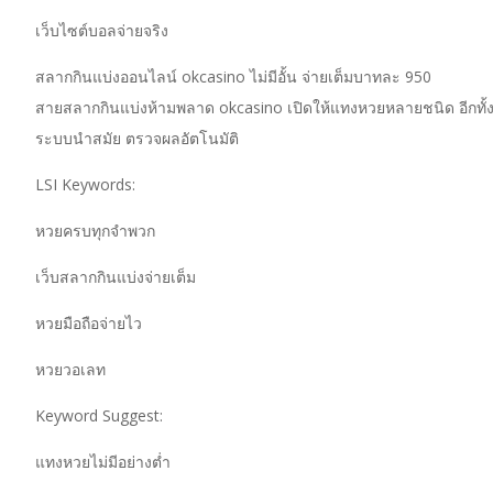
เว็บไซต์บอลจ่ายจริง
สลากกินแบ่งออนไลน์ okcasino ไม่มีอั้น จ่ายเต็มบาทละ 950
สายสลากกินแบ่งห้ามพลาด okcasino เปิดให้แทงหวยหลายชนิด อีกทั้งหวย
ระบบนำสมัย ตรวจผลอัตโนมัติ
LSI Keywords:
หวยครบทุกจำพวก
เว็บสลากกินแบ่งจ่ายเต็ม
หวยมือถือจ่ายไว
หวยวอเลท
Keyword Suggest:
แทงหวยไม่มีอย่างต่ำ