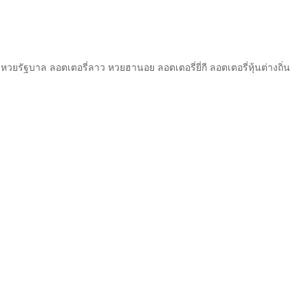
รัฐบาล ลอตเตอรี่ลาว หวยฮานอย ลอตเตอรี่ยี่กี ลอตเตอรี่หุ้นต่างถิ่น