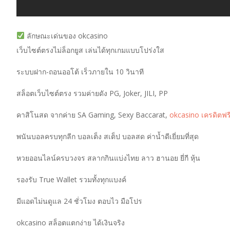
ลักษณะเด่นของ okcasino
เว็บไซต์ตรงไม่ล็อกยูส เล่นได้ทุกเกมแบบโปร่งใส
ระบบฝาก-ถอนออโต้ เร็วภายใน 10 วินาที
สล็อตเว็บไซต์ตรง รวมค่ายดัง PG, Joker, JILI, PP
คาสิโนสด จากค่าย SA Gaming, Sexy Baccarat,
okcasino เครดิตฟร
พนันบอลครบทุกลีก บอลเต็ง สเต็ป บอลสด ค่าน้ำดีเยี่ยมที่สุด
หวยออนไลน์ครบวงจร สลากกินแบ่งไทย ลาว ฮานอย ยี่กี หุ้น
รองรับ True Wallet รวมทั้งทุกแบงค์
มีแอดไม่นดูแล 24 ชั่วโมง ตอบไว มือโปร
okcasino สล็อตแตกง่าย ได้เงินจริง