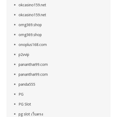
okcasino159.net
okcasino159.net
omg369.shop
omg369.shop
onoplus168.com
p2vvip
pananthai99.com
pananthai99.com
panda555
PG
PG Slot
pg slot เว็บตรง