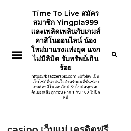
Skip
to
Time To Live สมัคร
content
สมาชิก Yingpla999
และเพลิดเพลินกับเกมส์
คาสิโนออนไลน์ น้อง
ใหม่มาแรงแห่งยุค แจก
ไม่มีลิมิต รับทรัพย์เกิน
ร้อย
https://bzazzerspix.com Sbfplay เป็น
เว็บไซต์ที่น่าสนใจสำหรับคนที่ชื่นชอบ
เกมส์คาสิโนออนไลน์ รับโบนัสทุกรอบ
คินยอดเสียทุกรอบ ฝาก 1 รับ 100 ไม่ปิด
หนี
casino เว็บแม่ เครดิตฟรี