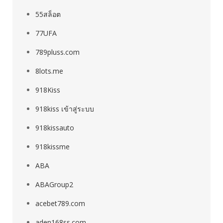
55สล็อต
77UFA
789pluss.com
8lots.me
918Kiss
918kiss เข้าสู่ระบบ
918kissauto
918kissme
ABA
ABAGroup2
acebet789.com
aden168ss.com