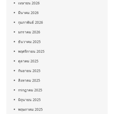
เมษายน 2026
มีนาคม 2026
กุมภาพันธ์ 2026
มกราคม 2026
ธันวาคม 2025
พฤศจิกายน 2025
ตุลาคม 2025
กันยายน 2025
สิงหาคม 2025
กรกฎาคม 2025
มิถุนายน 2025
พฤษภาคม 2025