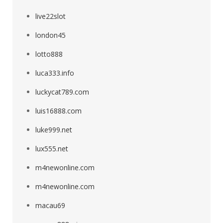
live22slot
london45
lotto888
luca333.info
luckycat789.com
luis16888.com
luke999.net
lux555.net
m4newonline.com
m4newonline.com
macau69