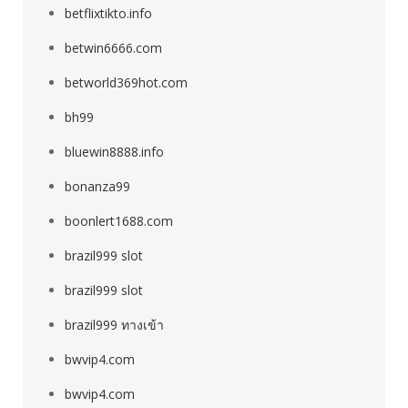
betflixtikto.info
betwin6666.com
betworld369hot.com
bh99
bluewin8888.info
bonanza99
boonlert1688.com
brazil999 slot
brazil999 slot
brazil999 ทางเข้า
bwvip4.com
bwvip4.com