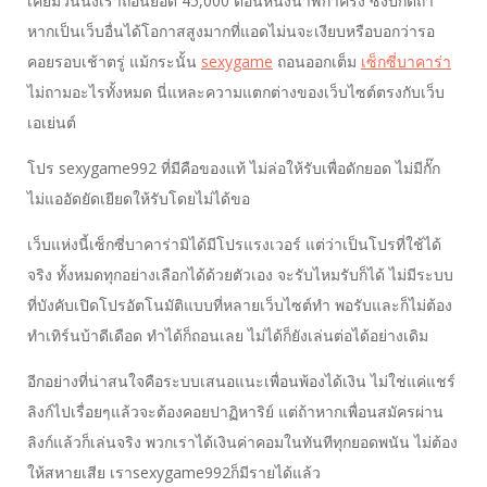
เคยมีวันนึงเราถอนยอด 45,000 ตอนหนึ่งนาฬิกาครึ่ง ซึ่งปกติถ้า
หากเป็นเว็บอื่นได้โอกาสสูงมากที่แอดไม่นจะเงียบหรือบอกว่ารอ
คอยรอบเช้าตรู่ แม้กระนั้น
sexygame
ถอนออกเต็ม
เซ็กซี่บาคาร่า
ไม่ถามอะไรทั้งหมด นี่แหละความแตกต่างของเว็บไซต์ตรงกับเว็บ
เอเย่นต์
โปร sexygame992 ที่มีคือของแท้ ไม่ล่อให้รับเพื่อดักยอด ไม่มีกั๊ก
ไม่แออัดยัดเยียดให้รับโดยไม่ได้ขอ
เว็บแห่งนี้เซ็กซี่บาคาร่ามิได้มีโปรแรงเวอร์ แต่ว่าเป็นโปรที่ใช้ได้
จริง ทั้งหมดทุกอย่างเลือกได้ด้วยตัวเอง จะรับไหมรับก็ได้ ไม่มีระบบ
ที่บังคับเปิดโปรอัตโนมัติแบบที่หลายเว็บไซต์ทำ พอรับและก็ไม่ต้อง
ทำเทิร์นบ้าดีเดือด ทำได้ก็ถอนเลย ไม่ได้ก็ยังเล่นต่อได้อย่างเดิม
อีกอย่างที่น่าสนใจคือระบบเสนอแนะเพื่อนพ้องได้เงิน ไม่ใช่แค่แชร์
ลิงก์ไปเรื่อยๆแล้วจะต้องคอยปาฏิหาริย์ แต่ถ้าหากเพื่อนสมัครผ่าน
ลิงก์แล้วก็เล่นจริง พวกเราได้เงินค่าคอมในทันทีทุกยอดพนัน ไม่ต้อง
ให้สหายเสีย เราsexygame992ก็มีรายได้แล้ว