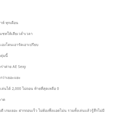
าห์ ทุกเดือน
กแชทให้เสียเวล่ำเวลา
ตนเองโดนเอารัดเอาเปรียบ
ุ่มนี้
าร่าค่าย AE Sexy
่งกว่าเยอะแยะ
ล่นได้ 2,000 ไม่ถอน ท้ายที่สุดเหลือ 0
พลาด
 เกมเยอะ ฝากถอนเร็ว ไม่ต้องพึ่งแอดไม่น รวมทั้งเล่นแล้วรู้สึกไม่มี