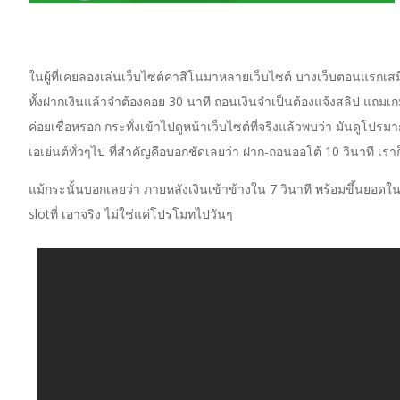
ในผู้ที่เคยลองเล่นเว็บไซต์คาสิโนมาหลายเว็บไซต์ บางเว็บตอนแรกเสม
ทั้งฝากเงินแล้วจำต้องคอย 30 นาที ถอนเงินจำเป็นต้องแจ้งสลิป แถมเก
ค่อยเชื่อหรอก กระทั่งเข้าไปดูหน้าเว็บไซต์ที่จริงแล้วพบว่า มันดูโป
เอเย่นต์ทั่วๆไป ที่สำคัญคือบอกชัดเลยว่า ฝาก-ถอนออโต้ 10 วินาที เ
แม้กระนั้นบอกเลยว่า ภายหลังเงินเข้าข้างใน 7 วินาที พร้อมขึ้นยอดในหน
slotที่ เอาจริง ไม่ใช่แค่โปรโมทไปวันๆ