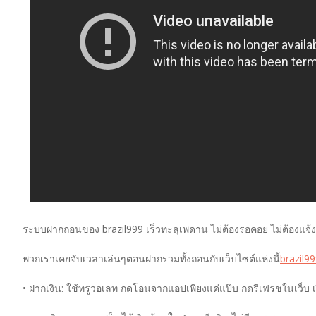
ระบบฝากถอนของ brazil999 เร็วทะลุเพดาน ไม่ต้องรอคอย ไม่ต้องแจ้
พวกเราเคยจับเวลาเล่นๆตอนฝากรวมทั้งถอนกับเว็บไซต์แห่งนี้
brazil99
• ฝากเงิน: ใช้ทรูวอเลท กดโอนจากแอปเพียงแค่แป๊บ กดรีเฟรชในเว็บ เ