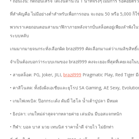
• ถอนเงิน: กดถอนเสร็จ ได้เงินด้านใน 1 นาทีจริงๆไม่มีการ รอคอยตร
ที่สำคัญคือ ไม่มีอย่างต่ำสำหรับเพื่อการถอน จะถอน 50 หรือ 5,000 ก็ใ
พวกเราเคยถอนตอนสามนาฬิกาภายหลังจากปั่นสล็อตอยู่เพียงลำพังในห้อง 
ระบบหลับ
เกมมากมายจนกระทั่งเลือกผิด brazil999 คัดเลือกมาแต่ว่าเกมลิขสิทธิ์แท
จำเป็นต้องบอกว่าระบบเกมของ brazil999 คงจะเยอะที่สุดที่เคยเจอใ
• สายสล็อต: PG, Joker, JILI,
brazil999
Pragmatic Play, Red Tiger มี
• คาสิโนสด: ทั้งยังฝั่งเอเชียและยุโรป SA Gaming, AE Sexy, Evolut
• เกมไพ่เทเบิล: ป๊อกกระเด้ง ดัมมี่ ไฮโล น้ำเต้าปูปลา มีหมด
• ยิงปลา: เกมใหม่ล่าสุดจากหลายค่าย เล่นมัน มีบอสแจกหนัก
• กีฬา: บอล บาส มวย เทนนิส ราคาน้ำดี จ่ายไว ไม่ยักท่า