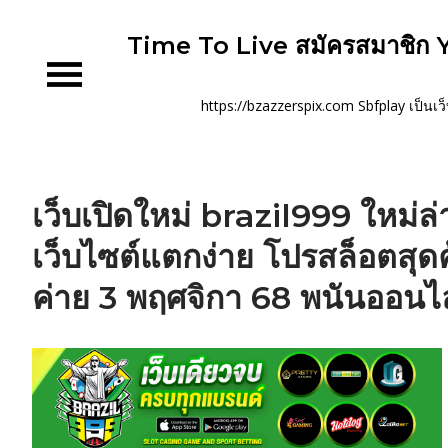
Skip
to
Time To Live สมัครสมาชิก Y
content
https://bzazzerspix.com Sbfplay เป็นเว
เว็บเปิดใหม่ brazil999 ใหม่
เว็บไซต์แตกง่าย โปรสล็อตสุดคุ
ค่าย 3 พฤศจิกา 68 พนันออนไ