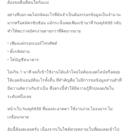
ต้องขอคืนดีคนใดกันแน่
อย่างที่บอก ผมไม่ถนัดอะไรที่มันจำเป็นต้องกรอกข้อมูลเป็นจำนวน
มากหรือสมัครซับซ้อน แม้กระนั้นพอเพียงเข้ามาที่ huayhit88 กลับ
ทำให้พบว่าสมัครง่ายดายกว่าที่คิดมากมาย
• เพียงแค่กรอกเบอร์โทรศัพท์
• ตั้งรหัสผ่าน
• ใส่บัญชีธนาคาร
ไม่เกิน 1 นาที ผมก็เข้าใช้งานได้แล้วโดยไม่ต้องแอดไลน์หรือคอย
ให้แอดมินอนุมัติอะไรทั้งสิ้น ที่สำคัญคือ ไม่มีการขอข้อมูลส่วนตัวที่
มีความคิดว่าเกินจำเป็น ซึ่งตรงนี้ทำให้มีความรู้สึกปลอดภัยใน
ระดับหนึ่งเลย
หน้าเว็บ huayhit88 ที่มองสะอาดตา ใช้งานง่าย ไม่งงมาก ไม่
เกลื่อนกลาด
อันนี้ต้องดูเลยครับ เนื่องจากเว็บไซต์หวยหลายเว็บที่ผมเคยเข้าไป