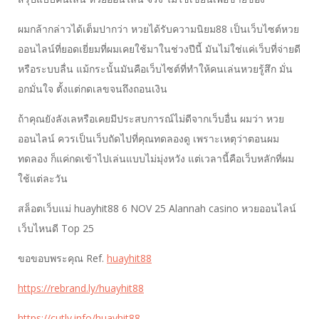
ผมกล้ากล่าวได้เต็มปากว่า หวยได้รับความนิยม88 เป็นเว็บไซต์หวย
ออนไลน์ที่ยอดเยี่ยมที่ผมเคยใช้มาในช่วงปีนี้ มันไม่ใช่แค่เว็บที่จ่ายดี
หรือระบบลื่น แม้กระนั้นมันคือเว็บไซต์ที่ทำให้คนเล่นหวยรู้สึก มั่น
อกมั่นใจ ตั้งแต่กดเลขจนถึงถอนเงิน
ถ้าคุณยังลังเลหรือเคยมีประสบการณ์ไม่ดีจากเว็บอื่น ผมว่า หวย
ออนไลน์ ควรเป็นเว็บถัดไปที่คุณทดลองดู เพราะเหตุว่าตอนผม
ทดลอง ก็แค่กดเข้าไปเล่นแบบไม่มุ่งหวัง แต่เวลานี้คือเว็บหลักที่ผม
ใช้แต่ละวัน
สล็อตเว็บแม่ huayhit88 6 NOV 25 Alannah casino หวยออนไลน์
เว็บไหนดี Top 25
ขอขอบพระคุณ Ref.
huayhit88
https://rebrand.ly/huayhit88
https://cutly.info/huayhit88