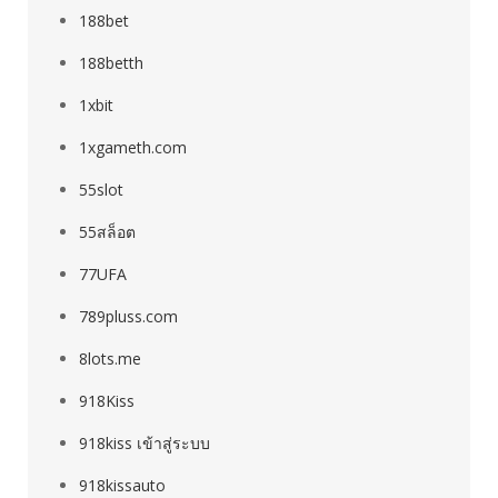
188bet
188betth
1xbit
1xgameth.com
55slot
55สล็อต
77UFA
789pluss.com
8lots.me
918Kiss
918kiss เข้าสู่ระบบ
918kissauto