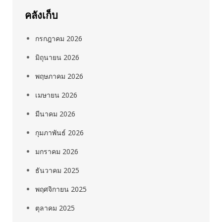
คลังเก็บ
กรกฎาคม 2026
มิถุนายน 2026
พฤษภาคม 2026
เมษายน 2026
มีนาคม 2026
กุมภาพันธ์ 2026
มกราคม 2026
ธันวาคม 2025
พฤศจิกายน 2025
ตุลาคม 2025