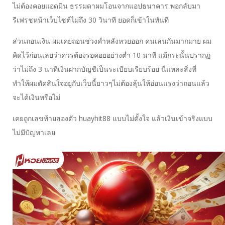
ไม่ต้องคอยแอดมิน ธรรมดาผมโอนจากแอปธนาคาร พอกลับมา
รีเฟรชหน้าเว็บไซต์ไม่ถึง 30 วินาที ยอดก็เข้าในทันที
ส่วนถอนเงิน ผมเคยถอนช่วงค่ำหลังหวยออก คนเล่นกันมากมาย ผม
คิดไว้ก่อนเลยว่าควรต้องรอคอยอย่างต่ำ 10 นาที แม้กระนั้นปรากฏ
ว่าไม่ถึง 3 นาทีเงินฝากบัญชีเป็นระเบียบเรียบร้อย นี่แหละสิ่งที่
ทำให้ผมตัดสินใจอยู่กับเว็บนี้ยาวๆไม่ต้องลุ้นให้อ่อนแรงว่าถอนแล้ว
จะได้เงินหรือไม่
เคยถูกเลขท้ายสองตัว huayhit88 แบบไม่ตั้งใจ แล้วเงินเข้าจริงแบบ
ไม่มีปัญหาเลย