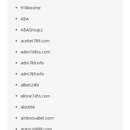
918kissme
ABA
ABAGroup2
acebet789.com
aden168ss.com
adm789.info
adm789.info
allbet24hr
allone745s.com
alot666
ambnovabet.com
argus16888.com