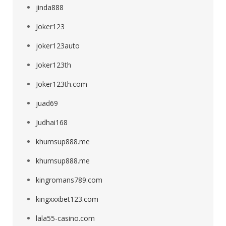
jinda888
Joker123
joker123auto
Joker123th
Joker123th.com
juad69
Judhai168
khumsup888.me
khumsup888.me
kingromans789.com
kingxxxbet123.com
lala55-casino.com