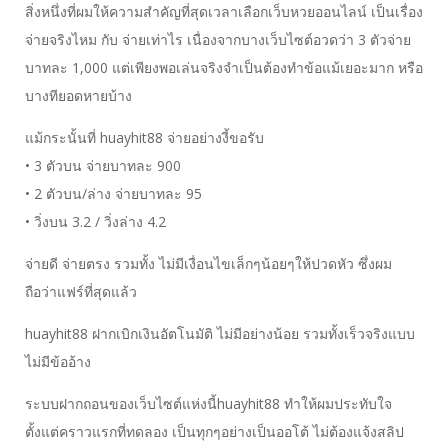
สิ่งหนึ่งที่ผมให้ความสำคัญที่สุดเวลาเลือกเว็บหวยออนไลน์ เป็นเรื่อง
จ่ายจริงไหม กับ จ่ายเท่าไร เนื่องจากบางเว็บไซต์อวดว่า 3 ตัวจ่าย
บาทละ 1,000 แต่เพียงพอเล่นจริงจำเป็นต้องทำข้อแม้เยอะมาก หรือ
บางทียอดหายบ้าง
แม้กระนั้นที่ huayhit88 จ่ายอย่างงี้ขอรับ
• 3 ตัวบน จ่ายบาทละ 900
• 2 ตัวบน/ล่าง จ่ายบาทละ 95
• วิ่งบน 3.2 / วิ่งล่าง 4.2
จ่ายดี จ่ายตรง รวมทั้ง ไม่มีเงื่อนไขเล็กๆน้อยๆให้ปวดหัว ซึ่งผม
ถือว่าแฟร์ที่สุดแล้ว
huayhit88 ฝากเบิกเงินอัตโนมัติ ไม่มีอย่างน้อย รวมทั้งเร็วจริงแบบ
ไม่มีข้ออ้าง
ระบบฝากถอนของเว็บไซต์แห่งนี้huayhit88 ทำให้ผมประทับใจ
ตั้งแต่คราวแรกที่ทดลอง เป็นทุกๆอย่างเป็นออโต้ ไม่ต้องแจ้งสลิป