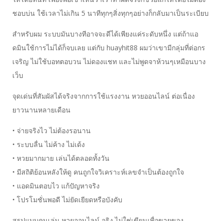
ชอบบ่น ใช้เวลาไม่เกิน 5 นาทีทุกๆสิ่งทุกๆอย่างก็กลับมาเป็นระเบียบ
สำหรับผม ระบบมันบางทีอาจจะดีได้เพียงแค่ระดับหนึ่ง แต่ถ้าแอ
ดมินใช้การไม่ได้ก็จบเลย แต่กับ huayhit88 ผมว่าเขามีกลุ่มที่ต่อกร
เจริญ ไม่ใช้บอทตอบวน ไม่ดองแชท และไม่พูดจาห้วนๆเหมือนบาง
เว็บ
จุดเด่นที่สัมผัสได้จริงจากการใช้แรงงาน หวยออนไลน์ ต่อเนื่อง
ยาวนานหลายเดือน
• จ่ายจริงไว ไม่ต้องรอนาน
• ระบบลื่น ไม่ค้าง ไม่เด้ง
• หวยมากมาย เล่นได้ตลอดทั้งวัน
• มีสถิติย้อนหลังให้ดู คนถูกใจวิเคราะห์เลขจำเป็นต้องถูกใจ
• แอดมินตอบไว แก้ปัญหาจริง
• โปรโมชั่นพอดี ไม่ยัดเยียดหรือบังคับ
สรุปแบบคนเล่น หวยออนไลน์ จริง ไม่ใช่เขียนเพื่อขายของ