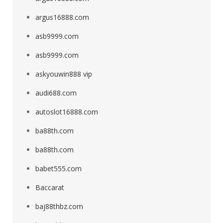
argus16888.com
asb9999.com
asb9999.com
askyouwin888 vip
audi688.com
autoslot16888.com
ba88th.com
ba88th.com
babet555.com
Baccarat
baj88thbz.com