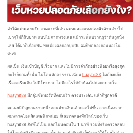
จำได้แม่นเลยครับ งวดแรกที่เล่น ผมทดลองแทงสองตัวด้านล่างไป
เบาๆไม่กี่สิบบาท แบบไม่คาดหวังเลย แม้กระนั้นปรากฏว่าดันถูกนิ่ง
เลย ได้มาก็เกือบพัน พอเพียงผลออกปุบปับ ผมก็ทดลองถอนมองใน
ทันที
ผลเป็น เงินเข้าบัญชีเร็วมาก และไม่มีการจำกัดอย่างน้อยหรือสูงสุด
อะไรก็ตามทั้งนั้น ไม่โดนหักค่าธรรมเนียม
huayhit88
ไม่ต้องแจ้ง
เรื่องเสริมเติม ไม่มีโทรตาม ไม่มีอะไรให้จำต้องไม่ค่อยสบายใจ
huayhit88
มีกลุ่มซัพพอร์ตที่ตอบเร็ว ตรงประเด็น แล้วก็พูดจาดี
ผมเคยมีปัญหาคราวหนึ่งตอนฝากเงินแล้วยอดไม่ขึ้น อาจเนื่องจาก
ผมพลาดโอนผิดเศษนิดหน่อย ก็เลยทดลองทักไลน์ของเว็บ
huayhit88 สิ่งที่ได้เป็น แอดไม่นตอบใน 1 นาที รวมทั้งรีบตรวจสอบ
ให้โดยทันที เพียงพอเขาเห็นว่าเราทำผิดจริงก็ช่วยแก้ให้โดยไม่ต้อง