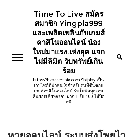
Skip
to
Time To Live สมัคร
content
สมาชิก Yingpla999
และเพลิดเพลินกับเกมส์
คาสิโนออนไลน์ น้อง
ใหม่มาแรงแห่งยุค แจก
ไม่มีลิมิต รับทรัพย์เกิน
ร้อย
https://bzazzerspix.com Sbfplay เป็น
เว็บไซต์ที่น่าสนใจสำหรับคนที่ชื่นชอบ
เกมส์คาสิโนออนไลน์ รับโบนัสทุกรอบ
คินยอดเสียทุกรอบ ฝาก 1 รับ 100 ไม่ปิด
หนี
หวยออนไลน์ ระบบส่งโพยไว