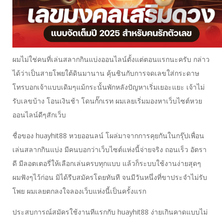
ผมไม่ใช่คนที่เล่นสลากกินแบ่งออนไลน์ตั้งแต่ตอนแรกนะครับ กล่าว
ได้ว่าเป็นสายโพยใต้ดินมานาน คุ้นชินกับการจดเลขใส่กระดาษ
โทรบอกเจ้าแบบเดิมๆแม้กระนั้นพักหลังปัญหาเริ่มเยอะแยะ เจ้าไม่
รับเลขบ้าง โอนเงินช้า โดนกั๊กเรท ผมเลยเริ่มมองหาเว็บไซต์หวย
ออนไลน์ดีๆสักเว็บ
ชื่อของ huayhit88 หวยออนลน์ โผล่มาจากการคุยกันในกรุ๊ปเพื่อน
เล่นสลากกินแบ่ง มีคนบอกว่าเว็บไซต์แห่งนี้จ่ายจริง ถอนเร็ว อัตรา
ดี มีลอตเตอรี่ให้เลือกเล่นครบทุกแบบ แล้วก็ระบบใช้งานง่ายสุดๆ
ผมฟังๆไว้ก่อน มิได้รีบสมัครโดยทันที จนมีวันหนึ่งที่ขาประจำไม่รับ
โพย ผมเลยตกลงใจลองเว็บแห่งนี้เป็นครั้งแรก
ประสบการณ์สมัครใช้งานทีแรกกับ huayhit88 ง่ายเกินคาดแบบไม่