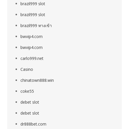
brazil999 slot
brazil999 slot
brazil999 ทางเข้า
bwvip4.com
bwvip4.com
carlo999.net
Casino
chinatown888.win
coke55
debet slot
debet slot
dr888bet.com