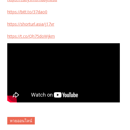
https://bitt.to/37dao0
https://shorturl.asia/j17vr
https://t.co/Qh75doWjkm
หวยออนไลน์