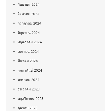
กันยายน 2024
สิงหาคม 2024
กรกฎาคม 2024
มิถุนายน 2024
พฤษภาคม 2024
เมษายน 2024
มีนาคม 2024
กุมภาพันธ์ 2024
มกราคม 2024
ธันวาคม 2023
พฤศจิกายน 2023
ตุลาคม 2023