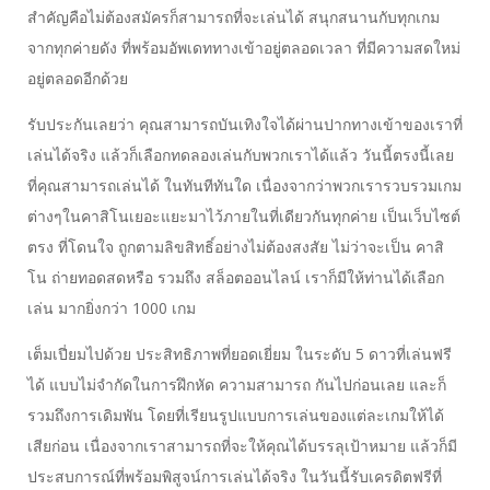
สำคัญคือไม่ต้องสมัครก็สามารถที่จะเล่นได้ สนุกสนานกับทุกเกม
จากทุกค่ายดัง ที่พร้อมอัพเดททางเข้าอยู่ตลอดเวลา ที่มีความสดใหม่
อยู่ตลอดอีกด้วย
รับประกันเลยว่า คุณสามารถบันเทิงใจได้ผ่านปากทางเข้าของเราที่
เล่นได้จริง แล้วก็เลือกทดลองเล่นกับพวกเราได้แล้ว วันนี้ตรงนี้เลย
ที่คุณสามารถเล่นได้ ในทันทีทันใด เนื่องจากว่าพวกเรารวบรวมเกม
ต่างๆในคาสิโนเยอะแยะมาไว้ภายในที่เดียวกันทุกค่าย เป็นเว็บไซต์
ตรง ที่โดนใจ ถูกตามลิขสิทธิ์อย่างไม่ต้องสงสัย ไม่ว่าจะเป็น คาสิ
โน ถ่ายทอดสดหรือ รวมถึง สล็อตออนไลน์ เราก็มีให้ท่านได้เลือก
เล่น มากยิ่งกว่า 1000 เกม
เต็มเปี่ยมไปด้วย ประสิทธิภาพที่ยอดเยี่ยม ในระดับ 5 ดาวที่เล่นฟรี
ได้ แบบไม่จำกัดในการฝึกหัด ความสามารถ กันไปก่อนเลย และก็
รวมถึงการเดิมพัน โดยที่เรียนรูปแบบการเล่นของแต่ละเกมให้ได้
เสียก่อน เนื่องจากเราสามารถที่จะให้คุณได้บรรลุเป้าหมาย แล้วก็มี
ประสบการณ์ที่พร้อมพิสูจน์การเล่นได้จริง ในวันนี้รับเครดิตฟรีที่