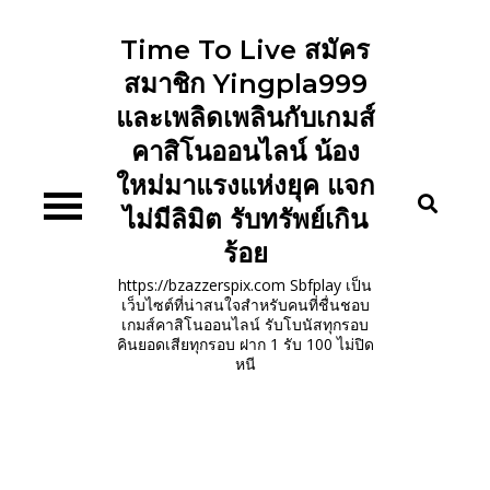
Skip
to
Time To Live สมัคร
content
สมาชิก Yingpla999
และเพลิดเพลินกับเกมส์
คาสิโนออนไลน์ น้อง
ใหม่มาแรงแห่งยุค แจก
ไม่มีลิมิต รับทรัพย์เกิน
ร้อย
https://bzazzerspix.com Sbfplay เป็น
เว็บไซต์ที่น่าสนใจสำหรับคนที่ชื่นชอบ
เกมส์คาสิโนออนไลน์ รับโบนัสทุกรอบ
คินยอดเสียทุกรอบ ฝาก 1 รับ 100 ไม่ปิด
หนี