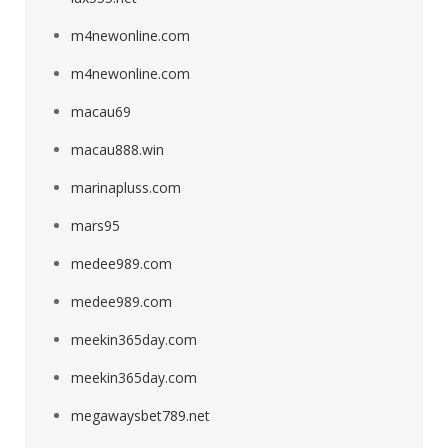
m4newonline.com
m4newonline.com
macau69
macau888.win
marinapluss.com
mars95
medee989.com
medee989.com
meekin365day.com
meekin365day.com
megawaysbet789.net