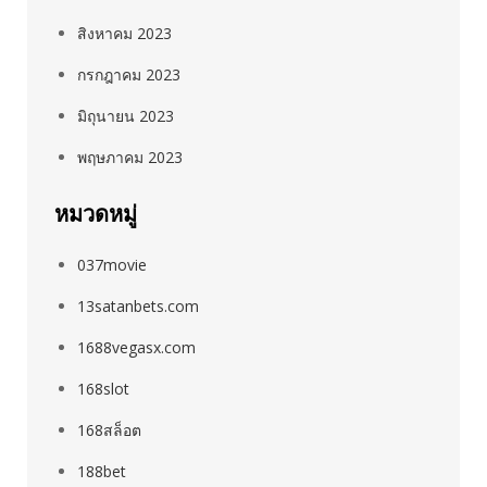
สิงหาคม 2023
กรกฎาคม 2023
มิถุนายน 2023
พฤษภาคม 2023
หมวดหมู่
037movie
13satanbets.com
1688vegasx.com
168slot
168สล็อต
188bet