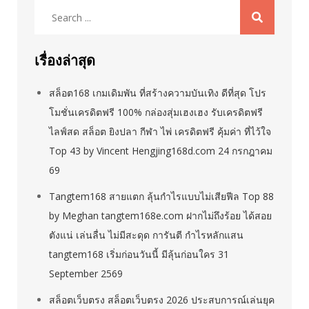
Search
for:
เรื่องล่าสุด
สล็อต168 เกมเดิมพัน ที่สร้างความบันเทิง ดีที่สุด โปร
โมชั่นเครดิตฟรี 100% กล่องสุ่มเฮงเฮง รับเครดิตฟรี
ไลฟ์สด สล็อต ยิงปลา กีฬา ไพ่ เครดิตฟรี คุ้มค่า ที่ไว้ใจ
Top 43 by Vincent Hengjing168d.com 24 กรกฎาคม
69
Tangtem168 สายแตก ลุ้นกำไรแบบไม่เสียฟีล Top 88
by Meghan tangtem168e.com ฝากไม่ถึงร้อย ได้สอย
ตังแน่ เล่นลื่น ไม่มีสะดุด การันตี กำไรหลักแสน
tangtem168 เริ่มก่อนวันนี้ มีลุ้นก่อนใคร 31
September 2569
สล็อตเว็บตรง สล็อตเว็บตรง 2026 ประสบการณ์เล่นยุค