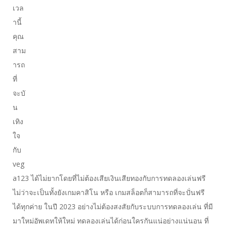
เวล
านี้
คุณ
สาม
ารถ
ที่
จะบั
น
เทิง
ใจ
กับ
veg
a123 ได้ไม่ยากโดยที่ไม่ต้องเสียเงินเสียทองกับการทดลองเล่นฟรี
ไม่ว่าจะเป็นทั้งยังเกมคาสิโน หรือ เกมสล็อตก็สามารถที่จะปั่นฟรี
ได้ทุกค่าย ในปี 2023 อย่างไม่ต้องสงสัยกับระบบการทดลองเล่น ที่มี
มาใหม่อัพเดทให้ใหม่ ทดลองเล่นได้ก่อนใครกันแน่อย่างแน่นอน ที่