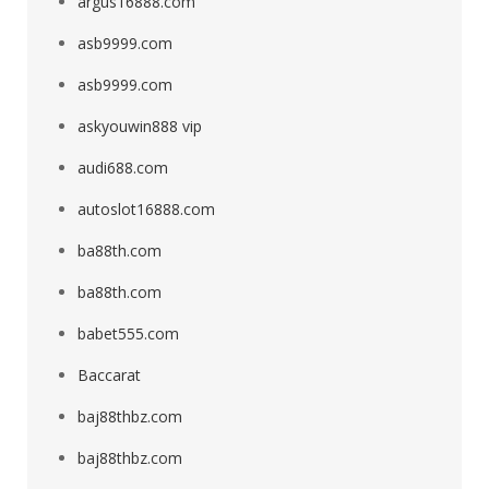
argus16888.com
asb9999.com
asb9999.com
askyouwin888 vip
audi688.com
autoslot16888.com
ba88th.com
ba88th.com
babet555.com
Baccarat
baj88thbz.com
baj88thbz.com