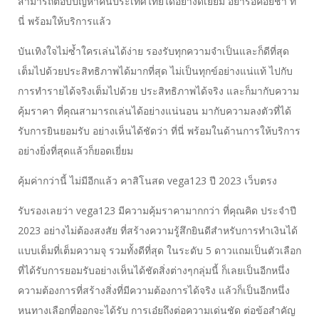
สามารถตอบปัญหาคนประเทศไทยได้อย่างดีเยี่ยม อย่ารอคอยช้า ที่
นี่ พร้อมให้บริการแล้ว
บันเทิงใจไม่ซ้ำใครเล่นได้ง่าย รองรับทุกความจำเป็นและก็ดีที่สุด
เต็มไปด้วยประสิทธิภาพได้มากที่สุด ไม่เป็นทุกข์อย่างแน่แท้ ไปกับ
การทำรายได้จริงเต็มไปด้วย ประสิทธิภาพได้จริง และก็มากับความ
คุ้มราคา ที่คุณสามารถเล่นได้อย่างแน่นอน มากับความลงตัวที่ได้
รับการยินยอมรับ อย่างเห็นได้ชัดว่า ที่นี่ พร้อมในด้านการให้บริการ
อย่างยิ่งที่สุดแล้วก็ยอดเยี่ยม
คุ้มค่ากว่านี้ ไม่มีอีกแล้ว คาสิโนสด vega123 ปี 2023 เว็บตรง
รับรองเลยว่า vega123 มีความคุ้มราคามากกว่า ที่คุณคิด ประจำปี
2023 อย่างไม่ต้องสงสัย ที่สร้างความรู้สึกยินดีสำหรับการทำเงินได้
แบบเต็มที่เต็มความจุ รวมทั้งดีที่สุด ในระดับ 5 ดาวแถมเป็นตัวเลือก
ที่ได้รับการยอมรับอย่างเห็นได้ชัดสิ่งต่างๆกลุ่มนี้ ก็เลยเป็นอีกหนึ่ง
ความต้องการที่สร้างสิ่งที่มีความต้องการได้จริง แล้วก็เป็นอีกหนึ่ง
หนทางเลือกที่ออกจะได้รับ การเอ๋ยถึงต่อความเด่นชัด ต่อข้อสำคัญ