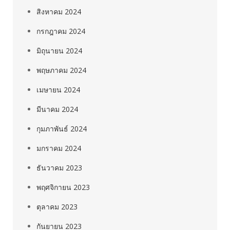
สิงหาคม 2024
กรกฎาคม 2024
มิถุนายน 2024
พฤษภาคม 2024
เมษายน 2024
มีนาคม 2024
กุมภาพันธ์ 2024
มกราคม 2024
ธันวาคม 2023
พฤศจิกายน 2023
ตุลาคม 2023
กันยายน 2023