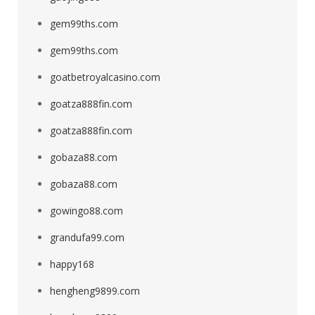
gem99ths.com
gem99ths.com
goatbetroyalcasino.com
goatza888fin.com
goatza888fin.com
gobaza88.com
gobaza88.com
gowingo88.com
grandufa99.com
happy168
hengheng9899.com