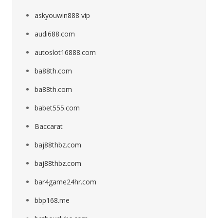
askyouwin888 vip
audi688.com
autoslot16888.com
ba88th.com
ba88th.com
babet555.com
Baccarat
baj88thbz.com
baj88thbz.com
bar4game24hr.com
bbp168.me