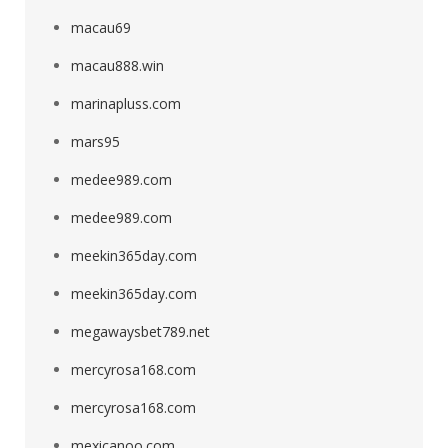
macau69
macau888.win
marinapluss.com
mars95
medee989.com
medee989.com
meekin365day.com
meekin365day.com
megawaysbet789.net
mercyrosa168.com
mercyrosa168.com
mexicanoo.com