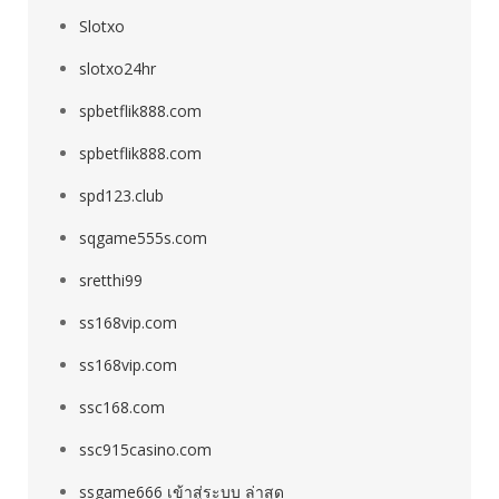
Slotxo
slotxo24hr
spbetflik888.com
spbetflik888.com
spd123.club
sqgame555s.com
sretthi99
ss168vip.com
ss168vip.com
ssc168.com
ssc915casino.com
ssgame666 เข้าสู่ระบบ ล่าสุด