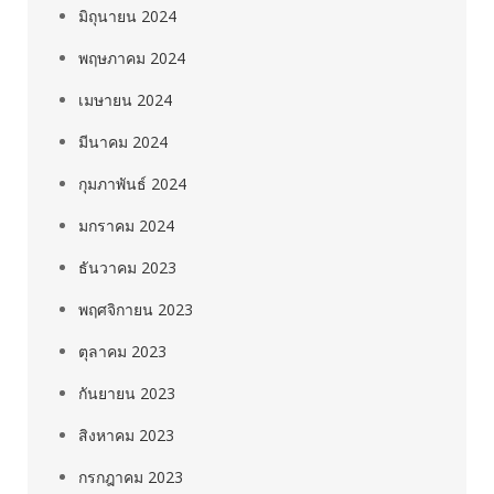
มิถุนายน 2024
พฤษภาคม 2024
เมษายน 2024
มีนาคม 2024
กุมภาพันธ์ 2024
มกราคม 2024
ธันวาคม 2023
พฤศจิกายน 2023
ตุลาคม 2023
กันยายน 2023
สิงหาคม 2023
กรกฎาคม 2023