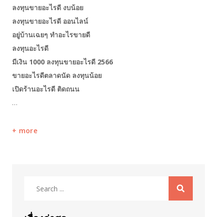
ลงทุนขายอะไรดี งบน้อย
ลงทุนขายอะไรดี ออนไลน์
อยู่บ้านเฉยๆ ทําอะไรขายดี
ลงทุนอะไรดี
มีเงิน 1000 ลงทุนขายอะไรดี 2566
ขายอะไรดีตลาดนัด ลงทุนน้อย
เปิดร้านอะไรดี ติดถนน
…
more
Search
for: