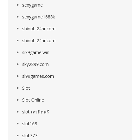
sexygame
sexygame1688k
shinobi24hr.com
shinobi24hr.com
six9game.win
sky2899.com
sl99games.com
Slot
Slot Online
slot เครดิตฟรี
slot168
slot777