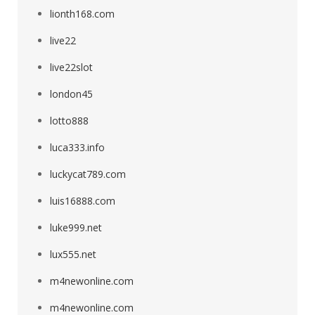
lionth168.com
live22
live22slot
london45
lotto888
luca333.info
luckycat789.com
luis16888.com
luke999.net
lux555.net
m4newonline.com
m4newonline.com