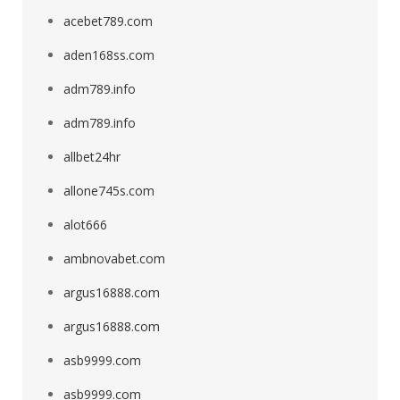
acebet789.com
aden168ss.com
adm789.info
adm789.info
allbet24hr
allone745s.com
alot666
ambnovabet.com
argus16888.com
argus16888.com
asb9999.com
asb9999.com