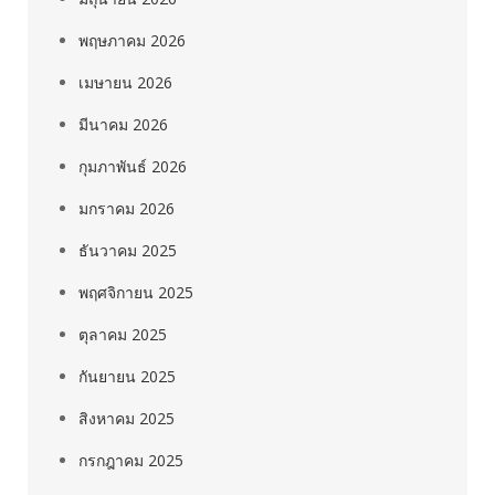
พฤษภาคม 2026
เมษายน 2026
มีนาคม 2026
กุมภาพันธ์ 2026
มกราคม 2026
ธันวาคม 2025
พฤศจิกายน 2025
ตุลาคม 2025
กันยายน 2025
สิงหาคม 2025
กรกฎาคม 2025