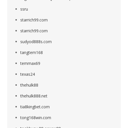
ssru
starrich99.com
starrich99.com
sudyod888s.com
tangtem168
temmax69
texas24
thehulk88
thehulk888.net
tia8kingbet.com
tong168win.com