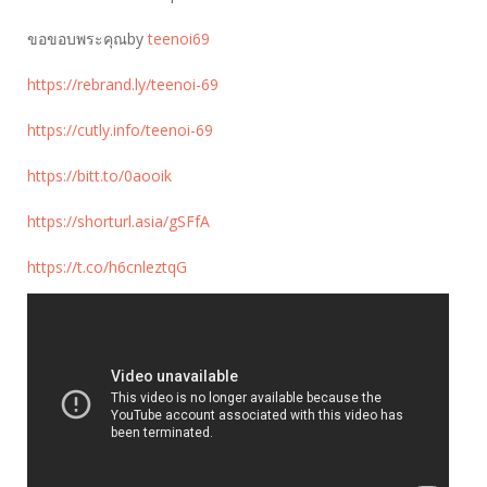
ขอขอบพระคุณby
teenoi69
https://rebrand.ly/teenoi-69
https://cutly.info/teenoi-69
https://bitt.to/0aooik
https://shorturl.asia/gSFfA
https://t.co/h6cnleztqG