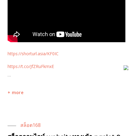
https://shorturl.asia/KF0IC
https://t.co/JfZRuFkmxE
…
more
สล็อต168