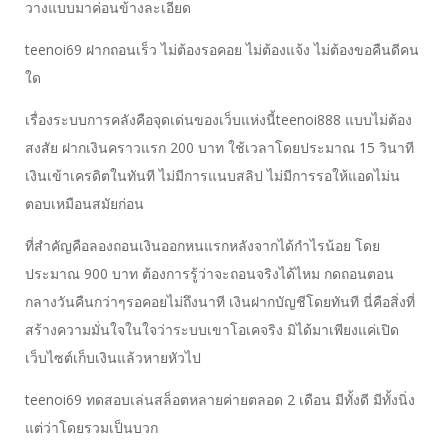
วางแบบมาค่อนข้างละเอียด
teenoi69 ฝากถอนเร็ว ไม่ต้องรอคอย ไม่ต้องแจ้ง ไม่ต้องขอคืนดีคน
ใด
เรื่องระบบการคลังคือจุดเด่นของเว็บแห่งนี้teenoi888 แบบไม่ต้อง
สงสัย ฝากเงินคราวแรก 200 บาท ใช้เวลาโดยประมาณ 15 วินาที
เงินเข้าเครดิตในทันที ไม่มีการแนบสลิป ไม่มีการรอให้แอดไม่น
ตอบเหมือนสมัยก่อน
ที่สำคัญคือลองถอนเงินออกหนแรกหลังจากได้กำไรน้อย โดย
ประมาณ 900 บาท ต้องการรู้ว่าจะถอนจริงได้ไหม กดถอนตอน
กลางวันคืนกว่าๆรอคอยไม่ถึงนาที เงินฝากบัญชีโดยทันที นี่คือสิ่งที่
สร้างความมั่นใจในใจว่าระบบเขาโอเคจริง มิได้มาเพียงแค่เปิด
เว็บไซต์เก็บเงินแล้วหายหัวไป
teenoi69 ทดสอบเล่นสล็อตหลายค่ายตลอด 2 เดือน มีทั้งดี มีทั้งนิ่ง
แต่ว่าโดยรวมเป็นบวก