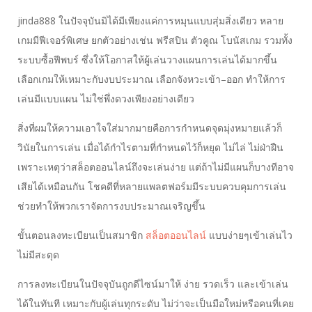
jinda888 ในปัจจุบันมิได้มีเพียงแค่การหมุนแบบสุ่มสิ่งเดียว หลาย
เกมมีฟีเจอร์พิเศษ ยกตัวอย่างเช่น ฟรีสปิน ตัวคูณ โบนัสเกม รวมทั้ง
ระบบซื้อฟีพบร์ ซึ่งให้โอกาสให้ผู้เล่นวางแผนการเล่นได้มากขึ้น
เลือกเกมให้เหมาะกับงบประมาณ เลือกจังหวะเข้า–ออก ทำให้การ
เล่นมีแบบแผน ไม่ใช่พึ่งดวงเพียงอย่างเดียว
สิ่งที่ผมให้ความเอาใจใส่มากมายคือการกำหนดจุดมุ่งหมายแล้วก็
วินัยในการเล่น เมื่อได้กำไรตามที่กำหนดไว้ก็หยุด ไม่ไล่ ไม่ฝ่าฝืน
เพราะเหตุว่าสล็อตออนไลน์ถึงจะเล่นง่าย แต่ถ้าไม่มีแผนก็บางทีอาจ
เสียได้เหมือนกัน โชคดีที่หลายแพลตฟอร์มมีระบบควบคุมการเล่น
ช่วยทำให้พวกเราจัดการงบประมาณเจริญขึ้น
ขั้นตอนลงทะเบียนเป็นสมาชิก
สล็อตออนไลน์
แบบง่ายๆเข้าเล่นไว
ไม่มีสะดุด
การลงทะเบียนในปัจจุบันถูกดีไซน์มาให้ ง่าย รวดเร็ว และเข้าเล่น
ได้ในทันที เหมาะกับผู้เล่นทุกระดับ ไม่ว่าจะเป็นมือใหม่หรือคนที่เคย