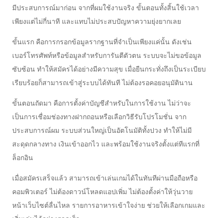
มีประสบการณ์มาก่อน จากที่ผมใช้งานจริง ขั้นตอนทั้งสิ้นใช้เวลา
เพียงแต่ไม่กี่นาที และแทบไม่ประสบปัญหาความยุ่งยากเลย
ขั้นแรก คือการกรอกข้อมูลรากฐานที่จำเป็นเพียงแค่นั้น ดังเช่น
เบอร์โทรศัพท์หรือข้อมูลสำหรับการันตีตัวตน ระบบจะไม่ขอข้อมูล
ซับซ้อน ทำให้สมัครได้อย่างมีความสุข เมื่อยืนกระทั่งถึงเป็นระเบียบ
เรียบร้อยก็สามารถเข้าสู่ระบบได้ทันที ไม่ต้องรอคอยอนุมัตินาน
ขั้นตอนถัดมา คือการตั้งค่าบัญชีสำหรับในการใช้งาน ไม่ว่าจะ
เป็นการเชื่อมช่องทางฝากถอนหรือเลือกวิธีรับโปรโมชั่น จาก
ประสบการณ์ผม ระบบส่วนใหญ่เป็นอัตโนมัติทั้งปวง ทำให้ไม่มี
สะดุดกลางทาง เงินเข้าออกไว และพร้อมใช้งานจริงตั้งแต่ทีแรกที่
ล็อกอิน
เมื่อสมัครเสร็จแล้ว สามารถเข้าเล่นเกมได้ในทันทีผ่านมือถือหรือ
คอมพิวเตอร์ ไม่ต้องดาวน์โหลดแอปเพิ่ม ไม่ต้องตั้งค่าให้วุ่นวาย
หน้าเว็บไซต์ลื่นไหล รายการอาหารเข้าใจง่าย ช่วยให้เลือกเกมและ