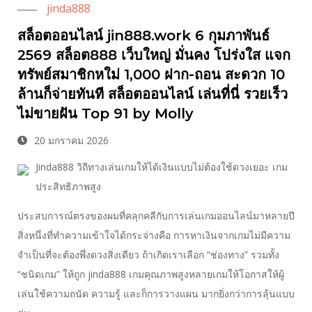
jinda888
สล็อตออนไลน์ jin888.work 6 กุมภาพันธ์
2569 สล็อต888 เว็บใหญ่ มั่นคง โปร่งใส แจก
ทรัพย์สมาชิกหใม่ 1,000 ฝาก-ถอน สะดวก 10
ล้านก็จ่ายทันที สล็อตออนไลน์ เล่นที่นี่ รวยเร็ว
ไม่ขายฝัน Top 91 by Molly
20 มกราคม 2026
Jinda888 วิถีทางเล่นเกมให้ได้เงินแบบไม่ต้องใช้ดวงเยอะ เกม
ประสิทธิภาพสูง
ประสบการณ์ตรงของผมที่คลุกคลีกับการเล่นเกมออนไลน์มาหลายปี
สิ่งหนึ่งที่ทำความเข้าใจได้กระจ่างคือ การหาเงินจากเกมไม่มีความ
จำเป็นที่จะต้องพึ่งดวงสิ่งเดียว ถ้าเกิดเราเลือก “ช่องทาง” รวมทั้ง
“ชนิดเกม” ให้ถูก jinda888 เกมคุณภาพสูงหลายเกมให้โอกาสให้ผู้
เล่นใช้ความถนัด ความรู้ และก็การวางแผน มากยิ่งกว่าการลุ้นแบบ