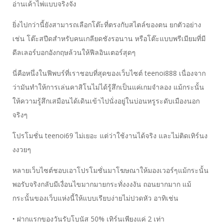
อ่านเค้าไพ่แบบจริงจัง
ยิ่งไปกว่านี้ยังสามารถเลือกโต๊ะที่ตรงกับสไตล์ของตน ยกตัวอย่าง
เช่น โต๊ะสปีดสำหรับคนเกลียดชังรอนาน หรือโต๊ะแบบพรีเมียมที่มี
ดีลเลอร์บอกอังกฤษล้วนให้ฟีลอินเตอร์สุดๆ
นี่คือหนึ่งในฟีพบร์ที่เราชอบที่สุดของเว็บไซต์ teenoi888 เนื่องจาก
ว่ามันทำให้การเล่นคาสิโนไม่ได้รู้สึกเป็นแค่เกมจำลอง แม้กระนั้น
ให้ความรู้สึกเสมือนได้เดินเข้าไปนั่งอยู่ในบ่อนหรูระดับเมืองนอก
จริงๆ
โปรโมชั่น teenoi69 ไม่เยอะ แต่ว่าใช้งานได้จริง และไม่ติดเทิร์นง
งงวยๆ
หลายเว็บไซต์ชอบเอาโปรโมชั่นมาโฆษณาให้มองเวอร์ๆแม้กระนั้น
พอรับจริงกลับมีเงื่อนไขมากมายกระทั่งงงงัน ถอนยากมาก แม้
กระนั้นของเว็บแห่งนี้ให้แบบเรียบง่ายไม่ปวดหัว อาทิเช่น
• ฝากแรกของวันรับโบนัส 50% เทิร์นเพียงแค่ 2 เท่า