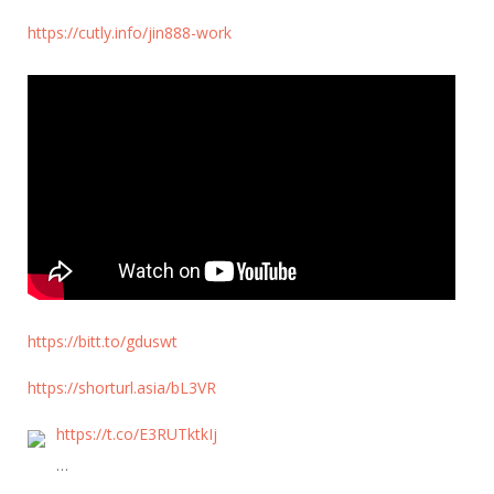
https://cutly.info/jin888-work
https://bitt.to/gduswt
https://shorturl.asia/bL3VR
https://t.co/E3RUTktkIj
…