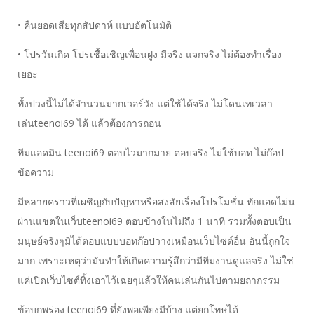
• คืนยอดเสียทุกสัปดาห์ แบบอัตโนมัติ
• โปรวันเกิด โปรเชื้อเชิญเพื่อนฝูง มีจริง แจกจริง ไม่ต้องทำเรื่อง
เยอะ
ทั้งปวงนี้ไม่ได้จำนวนมากเวอร์วัง แต่ใช้ได้จริง ไม่โดนเทเวลา
เล่นteenoi69 ได้ แล้วต้องการถอน
ทีมแอดมิน teenoi69 ตอบไวมากมาย ตอบจริง ไม่ใช้บอท ไม่ก๊อป
ข้อความ
มีหลายคราวที่เผชิญกับปัญหาหรือสงสัยเรื่องโปรโมชั่น ทักแอดไม่น
ผ่านแชตในเว็บteenoi69 ตอบข้างในไม่ถึง 1 นาที รวมทั้งตอบเป็น
มนุษย์จริงๆมิได้ตอบแบบบอทก๊อปวางเหมือนเว็บไซต์อื่น อันนี้ถูกใจ
มาก เพราะเหตุว่ามันทำให้เกิดความรู้สึกว่ามีทีมงานดูแลจริง ไม่ใช่
แค่เปิดเว็บไซต์ทิ้งเอาไว้เฉยๆแล้วให้คนเล่นกันไปตามยถากรรม
ข้อบกพร่อง teenoi69 ที่ยังพอเพียงมีบ้าง แต่ยกโทษได้