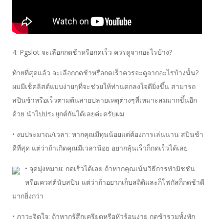
4. Pgslot จะเลือกกดช้าหรือกดเร็ว ควรดูจากอะไรบ้าง?
ท้ายที่สุดแล้ว จะเลือกกดช้าหรือกดเร็วควรจะดูจากอะไรบ้างนั้น?
ผมมีเช็คลิสต์แบบง่ายๆที่จะช่วยให้ท่านตกลงใจดียิ่งขึ้น สามารถ
สปินช้าหรือเร็วตามต้นสายปลายเหตุต่างๆที่เหมาะสมมากขึ้นอีก
ด้วย นำไปประยุกต์กันได้เลยค่ะครับผม
• งบประมาณ/เวลา: หากคุณมีทุนน้อยแต่ต้องการเล่นนาน สปินช้า
ดีที่สุด แต่ว่าถ้าเกิดคุณมีเวลาน้อย อยากลุ้นเร็วก็กดเร็วได้เลย
• จุดมุ่งหมาย: กดเร็วได้เลย ถ้าหากคุณเน้นวิธีการทำมิชชัน
หรือเควสต์นับสปิน แต่ว่าถ้าอยากเก็บสถิติและก็โฟกัสก็กดช้าดี
มากยิ่งกว่า
• ภาวะจิตใจ: ถ้าหากรู้สึกเครียดหรือหัวร้อนง่าย กดช้ารวมทั้งพัก