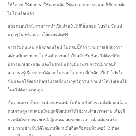
ให้โอกาสให้พวกเราใช้ความคิด ใช้ความสามารถ และก็พัฒนาต่อ
ไปได้หรือเปล่า
สล็อตออนไลน์ สามารถทำเป็นง่ายในไม่กี่ขั้นตอน โปรโมชั่นแน่
นทุกๆวัน พร้อมแจกโค้ดเครดิตฟรี
การเริ่มต้นเล่น สล็อตออนไลน์ ในตอนนี้ถือว่าง่ายดายเสียยิ่งกว่า
อดีตสมัยมากมาย ไม่ต้องมีความเข้าใจสลับซับซ้อน ไม่ต้องพินิจ
พิจารณาเยอะแยะ และไม่จำเป็นต้องมีประสบการณ์มาก่อนก็
สามารถรู้เรื่องระบบได้ภายในเวลาไม่นาน ที่สำคัญเป็นมี โปรโม
ชั่นและก็โค้ดเครดิตฟรีแจกเกือบจะทุกวี่ทุกวัน ช่วยทำให้เริ่มเล่นได้
โดยไม่ต้องลงทุนสูง
ขั้นตอนแรกเป็นการเลือกแพลตฟอร์มที่น่าเชื่อถือรวมทั้งมีเกมสล็อต
คุณภาพสูง เกมสมัยใหม่ถูกดีไซน์มาให้ใช้งานง่าย ภาพงาม เสียงดี
รวมทั้งมีระบบช่วยเหลือผู้เล่นตลอดระยะเวลา เมื่อสมัครเสร็จ
สามารถเข้าเล่นได้โดยทันทีผ่านมือถือหรือคอมพิวเตอร์ ไม่ต้อง