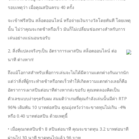
รอบเหตุว่า เมื่อคุณสปินครบ 40 ครั้ง
จะเข้าฟรีสปิน สล็อตออนไลน์ หรือจ่ายเงินรางวัลโดยทันที โดยเหตุ
นั้น ไม่ว่าคุณจะกดช้าหรือเร็ว มันก็ไม่เปลี่ยนช่องทางสำหรับการ
เล่นอย่างแน่นอนขอรับ
2. สิ่งที่แปลงจริงๆเป็น อัตราการเผาสปิน สล็อตออนไลน์ ต่อ
นาที ต่างหาก!
ถึงแม้โอกาสสำหรับเพื่อการเล่นจะไม่ได้มีความแตกต่างกันมากนัก
แต่ว่าสิ่งที่ผู้กระทำดช้าหรือกดเร็วทำให้เกิดความแตกต่างเลยก็คือ
อัตราการเผาสปินต่อนาทีต่างหากล่ะขอรับ คุณทดลองคิดเป็น
ตัวเลขแบบง่ายๆครับผม สมมติว่าเกมที่คุณกำลังเล่นนั้นมีค่า RTP
96% เดิมพัน 10 บาทต่อสปิน คุณมุ่งหวังว่าจะขาดทุนไม่เกิน -4%
หรือ 0.40 บาทต่อสปิน ด้วยเหตุนี้
• เมื่อคุณกดสปินช้า 8 สปินต่อนาที คุณจะขาดทุน 3.2 บาทต่อนาที
ผ่านไป 30 นาที ขาดทุนไปแล้ว 96 บาท