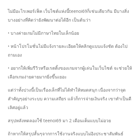
ไม่มีอะไรเพอร์เฟ็ค เว็บไซต์แห่งนี้teenoi69ก็เช่นเดียวกัน มีบางสิ่ง
บางอย่างที่คิดว่ายังพัฒนาต่อได้อีก เป็นต้นว่า
• บางค่ายเกมไม่มีภาษาไทยในเล็กน้อย
• หน้าโปรโมชั่นไม่มีแจ้งรายละเอียดให้คลิกดูแบบแจ้งชัด ต้องไป
ถามเอง
• อยากให้เพิ่มรีวิวหรือเรตติ้งของเกมจากผู้เล่นในเว็บไซต์ จะช่วยให้
เลือกเกมง่ายดายมากยิ่งขึ้นเยอะ
แต่ว่าทั้งปวงนี้เป็นเรื่องเล็กที่ไม่ได้ทำให้หมดสนุก เนื่องจากว่าจุด
สำคัญๆอย่างระบบ ความเสถียร แล้วก็การจ่ายเงินจริง เขาทำเป็นดี
เลิศอยู่แล้ว
สรุปหลังทดลองใช้ teenoi69 มา 2 เดือนเต็มแบบไม่อวย
ถ้าหากให้สรุปสั้นๆจากการใช้งานจริงแบบไม่อิงประชาสัมพันธ์