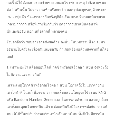
กดเร็วมิได้ส่งผลต่อรอบจ่ายของเกมอะไร เพราะเหตุว่าจังหวะชนะ
ต่อ 1 สปินนั้น ไม่ว่าจะกดช้าหรือกดเร็ว ผลสรุปจะถูกระบุด้วยระบบ
RNG อยู่แล้ว ข้อแตกต่างกันจริงๆก็คือเรื่องของปริมาณสปินขยาย
เวลามากกว่า หรือที่เราเรียกกันว่า อัตราการเผาสปินต่อนาที
นั่นเองขอรับ นอกเหนือจากนี้ หลายๆคน
ยังบอกอีกว่า รอบจ่ายอาจส่งผลด้วย ดังนั้น ในบทความนี้ ผมจะมา
อธิบายไปครั้งละเรื่องกันเลยขอรับ ถ้าเกิดพร้อมแล้วหลังจากนั้นก็ลุย
เลย!
1. เพราะอะไร สล็อตออนไลน์ กดช้าหรือกดเร็วต่อ 1 สปิน จังหวะถึง
ไม่มีความแตกต่างกัน?
เพราะเหตุใดกดช้าหรือกดเร็วต่อ 1 สปิน โอกาสถึงไม่แตกต่างกัน
เท่าไรนัก? โน่นก็เนื่องจากว่า เกมสล็อตส่วนใหญ่จะใช้ระบบ RNG
หรือ Random Number Generator ในการสุ่มคำตอบ ผลจะถูกล็อก
เอาตั้งแต่คุณเริ่มกดสปินแล้ว แต่ละสปินจึงมีอิสรภาพต่อกัน การแพ้
ชนะมิได้ขึ้นอยู่กับว่ารอบก่อนหน้าเป็นแบบไหน ทั้งยังไม่มีการนับ