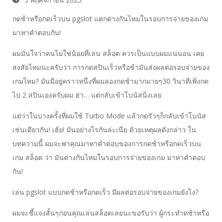
กดช้าหรือกดเร็วบน pgslot แตกต่างกันไหมในรอบการจ่ายของเกม
มาหาคำตอบกัน!
ผมมั่นใจว่าคนไม่ใช่น้อยที่เล่น สล็อต ควรเป็นแบบผมแน่นอน เคย
สงสัยไหมนะครับว่า การกดสปินเร็วหรือช้ามันส่งผลต่อรอบจ่ายของ
เกมไหม? มันมีอยู่คราวหนึ่งที่ผมลองกดช้ามากมายๆ30 วินาทีเพิ่งกด
ไป 2 สปินเองครับผม ฮ่า… แต่กลับเข้าโบนัสนิ่งเลย
แต่ว่าในบางครั้งที่ผมใช้ Turbo Mode แล้วกดรัวๆก็กลับเข้าโบนัส
เช่นเดียวกัน! เฮ้ย! มันอย่างไรกันล่ะเนี่ย ด้วยเหตุผลดังกล่าว ใน
บทความนี้ ผมจะพาคุณมาหาคำตอบของการกดช้าหรือกดเร็วบน
เกม สล็อต ว่า มันต่างกันไหมในรอบการจ่ายของเกม มาหาคำตอบ
กัน!
เล่น pgslot แบบกดช้าหรือกดเร็ว มีผลต่อรอบจ่ายของเกมยังไง?
ผมจะชี้แจงสั้นๆก่อนคุณเล่นสล็อตเลยนะขอรับว่า ผู้กระทำดช้าหรือ