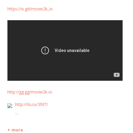
https://is.gd/movie2k_io
http://gg.gg/movie2k-io
http://rlu.ru/3fdTl
…
more