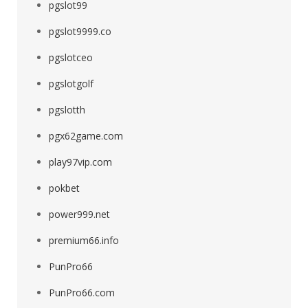
pgslot99
pgslot9999.co
pgslotceo
pgslotgolf
pgslotth
pgx62game.com
play97vip.com
pokbet
power999.net
premium66.info
PunPro66
PunPro66.com