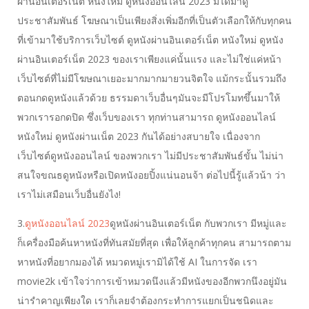
ผ่านอินเตอร์เน็ต หนังใหม่ ดูหนังออนไลน์ 2023 มิได้มาดู
ประชาสัมพันธ์ โฆษณาเป็นเพียงสิ่งเพิ่มอีกที่เป็นตัวเลือกให้กับทุกคน
ที่เข้ามาใช้บริการเว็บไซต์ ดูหนังผ่านอินเตอร์เน็ต หนังใหม่ ดูหนัง
ผ่านอินเตอร์เน็ต 2023 ของเราเพียงแค่นั้นแรง และไม่ใช่แค่หน้า
เว็บไซต์ที่ไม่มีโฆษณาเยอะมากมากมายวนจิตใจ แม้กระนั้นรวมถึง
ตอนกดดูหนังแล้วด้วย ธรรมดาเว็บอื่นๆมันจะมีโปรโมทขึ้นมาให้
พวกเรารอกดปิด ซึ่งเว็บของเรา ทุกท่านสามารถ ดูหนังออนไลน์
หนังใหม่ ดูหนังผ่านเน็ต 2023 กันได้อย่างสบายใจ เนื่องจาก
เว็บไซต์ดูหนังออนไลน์ ของพวกเรา ไม่มีประชาสัมพันธ์ขั้น ไม่น่า
สนใจขณธดูหนังหรือเปิดหนังอยปิ้งแน่นอนจ้า ต่อไปนี้รู้แล้วน้า ว่า
เราไม่เสมือนเว็บอื่นยังไง!
3.
ดูหนังออนไลน์ 2023
ดูหนังผ่านอินเตอร์เน็ต กับพวกเรา มีหมู่และ
ก็เครื่องมือค้นหาหนังที่ทันสมัยที่สุด เพื่อให้ลูกค้าทุกคน สามารถตาม
หาหนังที่อยากมองได้ หมวดหมู่เรามิได้ใช้ AI ในการจัด เรา
movie2k เข้าใจว่าการเข้าหมวดนึงแล้วมีหนังของอีกพวกนึงอยู่มัน
น่ารำคาญเพียงใด เราก็เลยจำต้องกระทำการแยกเป็นชนิดและ