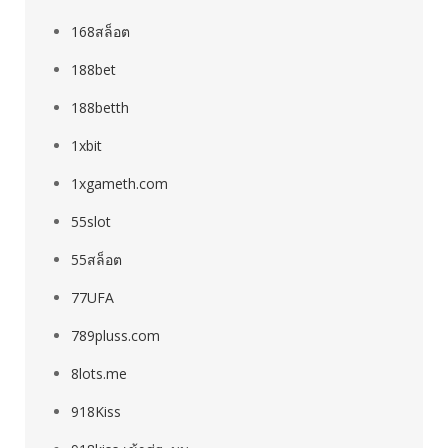
168สล็อต
188bet
188betth
1xbit
1xgameth.com
55slot
55สล็อต
77UFA
789pluss.com
8lots.me
918Kiss