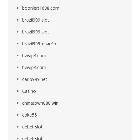
boonlert1688.com
brazil999 slot
brazil999 slot
brazil999 ทางเข้า
bwvip4.com
bwvip4.com
carlo999.net
Casino
chinatown888.win
coke55
debet slot
debet slot