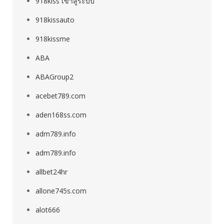
918kiss เข้าสู่ระบบ
918kissauto
918kissme
ABA
ABAGroup2
acebet789.com
aden168ss.com
adm789.info
adm789.info
allbet24hr
allone745s.com
alot666