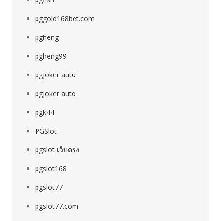
pggold168bet.com
pgheng
pgheng99
pgjoker auto
pgjoker auto
pgk44
PGSlot
pgslot เว็บตรง
pgslot168
pgslot77
pgslot77.com