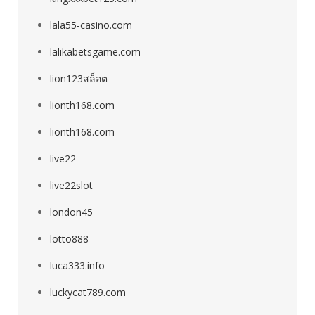
lala55-casino.com
lalikabetsgame.com
lion123สล็อต
lionth168.com
lionth168.com
live22
live22slot
london45
lotto888
luca333.info
luckycat789.com