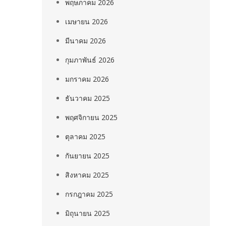
พฤษภาคม 2026
เมษายน 2026
มีนาคม 2026
กุมภาพันธ์ 2026
มกราคม 2026
ธันวาคม 2025
พฤศจิกายน 2025
ตุลาคม 2025
กันยายน 2025
สิงหาคม 2025
กรกฎาคม 2025
มิถุนายน 2025