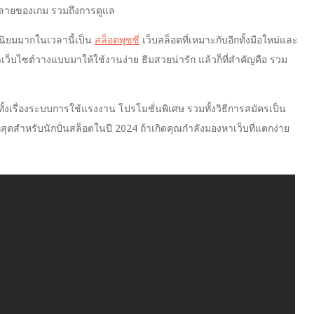
หลายของเกม รวมถึงการดูแล
ดนิยมมากในเวลานี้เป็น
สล็อตพุซซี่
เว็บสล็อตที่เหมาะกับอีกทั้งมือใหม่และ
าเว็บไซต์วางแบบมาให้ใช้งานง่าย ธีมสวยน่ารัก แล้วก็ที่สำคัญคือ รวม
กทั้งเรื่องระบบการใช้แรงงาน โปรโมชั่นพิเศษ รวมทั้งวิธีการสมัครเป็น
ีที่สุดสำหรับนักปั่นสล็อตในปี 2024 ถ้าเกิดคุณกำลังมองหาเว็บที่แตกง่าย