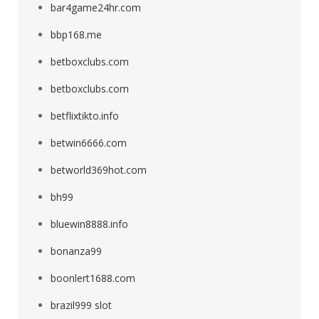
bar4game24hr.com
bbp168.me
betboxclubs.com
betboxclubs.com
betflixtikto.info
betwin6666.com
betworld369hot.com
bh99
bluewin8888.info
bonanza99
boonlert1688.com
brazil999 slot