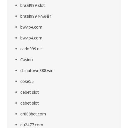
brazil999 slot
brazil999 ทางเข้า
bwvip4.com
bwvip4.com
carlo999.net
Casino
chinatown888.win
coke55
debet slot
debet slot
dr888bet.com
du2477.com