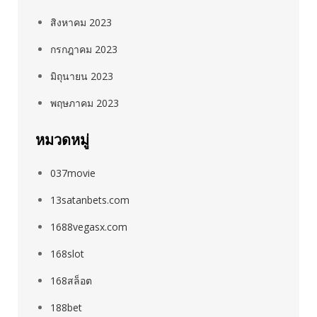
สิงหาคม 2023
กรกฎาคม 2023
มิถุนายน 2023
พฤษภาคม 2023
หมวดหมู่
037movie
13satanbets.com
1688vegasx.com
168slot
168สล็อต
188bet