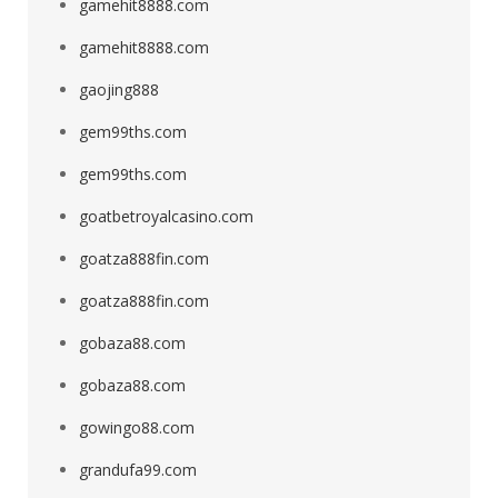
gamehit8888.com
gamehit8888.com
gaojing888
gem99ths.com
gem99ths.com
goatbetroyalcasino.com
goatza888fin.com
goatza888fin.com
gobaza88.com
gobaza88.com
gowingo88.com
grandufa99.com