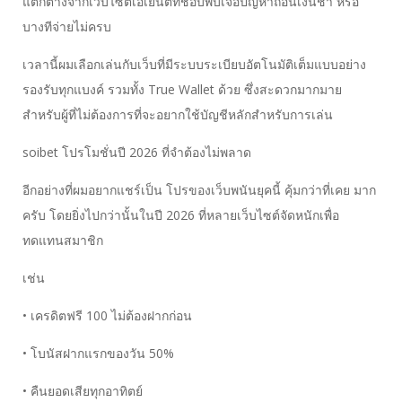
แตกต่างจากเว็บไซต์เอเย่นต์ที่ชอบพบเจอปัญหาถอนเงินช้า หรือ
บางทีจ่ายไม่ครบ
เวลานี้ผมเลือกเล่นกับเว็บที่มีระบบระเบียบอัตโนมัติเต็มแบบอย่าง
รองรับทุกแบงค์ รวมทั้ง True Wallet ด้วย ซึ่งสะดวกมากมาย
สำหรับผู้ที่ไม่ต้องการที่จะอยากใช้บัญชีหลักสำหรับการเล่น
soibet โปรโมชั่นปี 2026 ที่จำต้องไม่พลาด
อีกอย่างที่ผมอยากแชร์เป็น โปรของเว็บพนันยุคนี้ คุ้มกว่าที่เคย มาก
ครับ โดยยิ่งไปกว่านั้นในปี 2026 ที่หลายเว็บไซต์จัดหนักเพื่อ
ทดแทนสมาชิก
เช่น
• เครดิตฟรี 100 ไม่ต้องฝากก่อน
• โบนัสฝากแรกของวัน 50%
• คืนยอดเสียทุกอาทิตย์