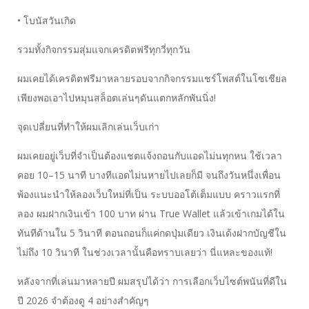
• โบนัสวันเกิด
รวมทั้งกิจกรรมสุ่มแจกเครดิตฟรีทุกวี่ทุกวัน
ผมเคยได้เครดิตฟรีมาหลายรอบจากกิจกรรมแชร์โพสต์ในโซเชียล
เพียงพอเอาไปหมุนสล็อตเล่นๆดันแตกหลักพันนิ่ง!
จุดเปลี่ยนที่ทำให้ผมเลิกเล่นเว็บเก่า
ผมเคยอยู่เว็บที่จำเป็นต้องแชตแจ้งถอนกับแอดไม่นทุกหน ใช้เวลา
คอย 10–15 นาที บางทีแอดไม่นหายไปเลยก็มี จนถึงวันหนึ่งเพื่อน
พ้องแนะนำให้ลองเว็บใหม่ที่เป็น ระบบออโต้เต็มแบบ คราวแรกที่
ลอง ผมฝากเงินเข้า 100 บาท ผ่าน True Wallet แล้วเข้าเกมได้ใน
ทันทีด้านใน 5 วินาที ตอนถอนก็แค่กดปุ่มเดียว เงินเด้งฝากบัญชีใน
ไม่ถึง 10 วินาที ในช่วงเวลานั้นคือทราบเลยว่า นี่แหละของแท้!
หลังจากที่เล่นมาหลายปี ผมสรุปได้ว่า การเลือกเว็บไซต์พนันที่ดีใน
ปี 2026 จำต้องดู 4 อย่างสำคัญๆ