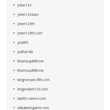
Joker123
joker123auto
Joker123th
Joker123th.com
juad69
Judhai168
khumsup888.me
khumsup888.me
kingromans789.com
kingxxxbet123.com
lala55-casino.com
lalikabetsgame.com