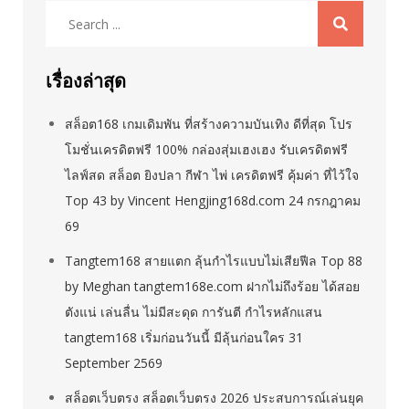
Search
for:
เรื่องล่าสุด
สล็อต168 เกมเดิมพัน ที่สร้างความบันเทิง ดีที่สุด โปร
โมชั่นเครดิตฟรี 100% กล่องสุ่มเฮงเฮง รับเครดิตฟรี
ไลฟ์สด สล็อต ยิงปลา กีฬา ไพ่ เครดิตฟรี คุ้มค่า ที่ไว้ใจ
Top 43 by Vincent Hengjing168d.com 24 กรกฎาคม
69
Tangtem168 สายแตก ลุ้นกำไรแบบไม่เสียฟีล Top 88
by Meghan tangtem168e.com ฝากไม่ถึงร้อย ได้สอย
ตังแน่ เล่นลื่น ไม่มีสะดุด การันตี กำไรหลักแสน
tangtem168 เริ่มก่อนวันนี้ มีลุ้นก่อนใคร 31
September 2569
สล็อตเว็บตรง สล็อตเว็บตรง 2026 ประสบการณ์เล่นยุค