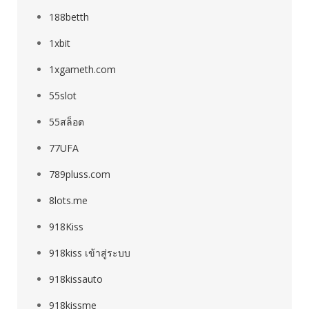
188betth
1xbit
1xgameth.com
55slot
55สล็อต
77UFA
789pluss.com
8lots.me
918Kiss
918kiss เข้าสู่ระบบ
918kissauto
918kissme