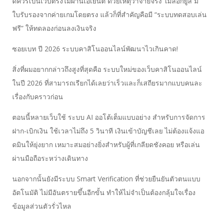
ดีควรเป็นเว็บตรงไม่ผ่านเอเย่นต์ ด้วยเหตุว่าจ่ายจริง ไม่ล็อกยูส มี
ใบรับรองจากค่ายเกมโดยตรง แล้วก็ที่สำคัญคือมี “ระบบทดสอบเล่น
ฟรี” ให้ทดลองก่อนลงเงินจริง
ซอยเบท ปี 2026 ระบบคาสิโนออนไลน์พัฒนาไวเกินคาด!
สิ่งที่ผมอยากกล่าวถึงสูงที่สุดคือ ระบบใหม่ของเว็บคาสิโนออนไลน์
ในปี 2026 ที่สามารถเรียกได้เลยว่าเร็วและก็เสถียรมากแบบคนละ
เรื่องกับคราวก่อน
ตอนนี้หลายเว็บใช้ ระบบ AI ออโต้เต็มแบบอย่าง สำหรับการจัดการ
ฝาก-เบิกเงิน ใช้เวลาไม่ถึง 5 วินาที เงินเข้าบัญชีเลย ไม่ต้องแจ้งแอ
ดมินให้ยุ่งยาก เหมาะสมอย่างยิ่งสำหรับผู้ที่เกลียดชังคอย หรือเล่น
ผ่านมือถือระหว่างเดินทาง
นอกจากนั้นยังมีระบบ Smart Verification ที่ช่วยยืนยันตัวตนแบบ
อัตโนมัติ ไม่มีอันตรายขึ้นอีกขั้น ทำให้ไม่จำเป็นต้องกลุ้มใจเรื่อง
ข้อมูลส่วนตัวรั่วไหล