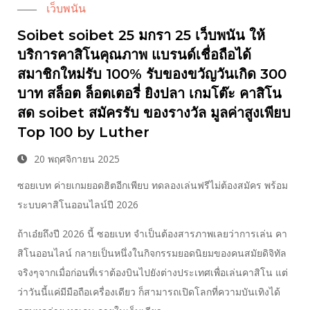
เว็บพนัน
Soibet soibet 25 มกรา 25 เว็บพนัน ให้
บริการคาสิโนคุณภาพ แบรนด์เชื่อถือได้
สมาชิกใหม่รับ 100% รับของขวัญวันเกิด 300
บาท สล็อต ล็อตเตอรี่ ยิงปลา เกมโต๊ะ คาสิโน
สด soibet สมัครรับ ของรางวัล มูลค่าสูงเพียบ
Top 100 by Luther
20 พฤศจิกายน 2025
ซอยเบท ค่ายเกมยอดฮิตอีกเพียบ ทดลองเล่นฟรีไม่ต้องสมัคร พร้อม
ระบบคาสิโนออนไลน์ปี 2026
ถ้าเอ๋ยถึงปี 2026 นี้ ซอยเบท จำเป็นต้องสารภาพเลยว่าการเล่น คา
สิโนออนไลน์ กลายเป็นหนึ่งในกิจกรรมยอดนิยมของคนสมัยดิจิทัล
จริงๆจากเมื่อก่อนที่เราต้องบินไปยังต่างประเทศเพื่อเล่นคาสิโน แต่
ว่าวันนี้แค่มีมือถือเครื่องเดียว ก็สามารถเปิดโลกที่ความบันเทิงได้