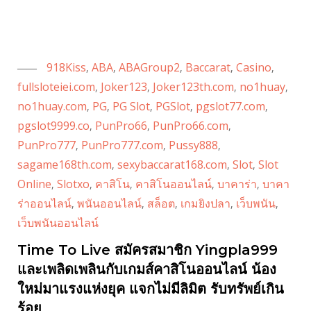
918Kiss
ABA
ABAGroup2
Baccarat
Casino
,
,
,
,
,
fullsloteiei.com
Joker123
Joker123th.com
no1huay
,
,
,
,
no1huay.com
PG
PG Slot
PGSlot
pgslot77.com
,
,
,
,
,
pgslot9999.co
PunPro66
PunPro66.com
,
,
,
PunPro777
PunPro777.com
Pussy888
,
,
,
sagame168th.com
sexybaccarat168.com
Slot
Slot
,
,
,
Online
Slotxo
คาสิโน
คาสิโนออนไลน์
บาคาร่า
บาคา
,
,
,
,
,
ร่าออนไลน์
พนันออนไลน์
สล็อต
เกมยิงปลา
เว็บพนัน
,
,
,
,
,
เว็บพนันออนไลน์
Time To Live สมัครสมาชิก Yingpla999
และเพลิดเพลินกับเกมส์คาสิโนออนไลน์ น้อง
ใหม่มาแรงแห่งยุค แจกไม่มีลิมิต รับทรัพย์เกิน
ร้อย