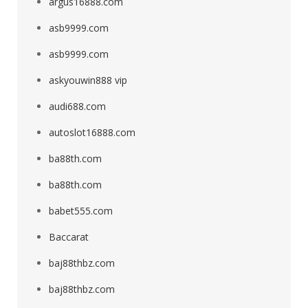
argus16888.com
asb9999.com
asb9999.com
askyouwin888 vip
audi688.com
autoslot16888.com
ba88th.com
ba88th.com
babet555.com
Baccarat
baj88thbz.com
baj88thbz.com