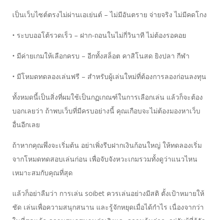
เป็นเว็บไซต์ตรงไม่ผ่านเอเย่นต์ – ไม่มีอันตราย จ่ายจริง ไม่มีคดโกง
• ระบบออโต้รวดเร็ว – ฝาก-ถอนในไม่กี่วินาที ไม่ต้องรอคอย
• มีค่ายเกมให้เลือกครบ – อีกทั้งสล็อต คาสิโนสด ยิงปลา กีฬา
• มีโหมดทดลองเล่นฟรี – สำหรับผู้เล่นใหม่ที่ต้องการลองก่อนลงทุน
ทั้งหมดนี้เป็นสิ่งที่ผมใช้เป็นกฏเกณฑ์ในการเลือกเล่น แล้วก็จะต้อง
บอกเลยว่า ถ้าพบเว็บที่มีครบอย่างนี้ คุณเกือบจะไม่ต้องมองหาเว็บ
อื่นอีกเลย
ถ้าหากคุณพึ่งจะเริ่มต้น อย่าเพิ่งรีบฝากเงินก้อนใหญ่ ให้ทดลองเริ่ม
จากโหมดทดสอบเล่นก่อน เพื่อจับจังหวะเกมรวมทั้งดูว่าแนวไหน
เหมาะสมกับคุณที่สุด
แล้วก็อย่าลืมว่า การเล่น soibet ควรเล่นอย่างมีสติ ตั้งเป้าหมายให้
ชัด เล่นเพื่อความสนุกสนาน และรู้จักหยุดเมื่อได้กำไร เนื่องจากว่า