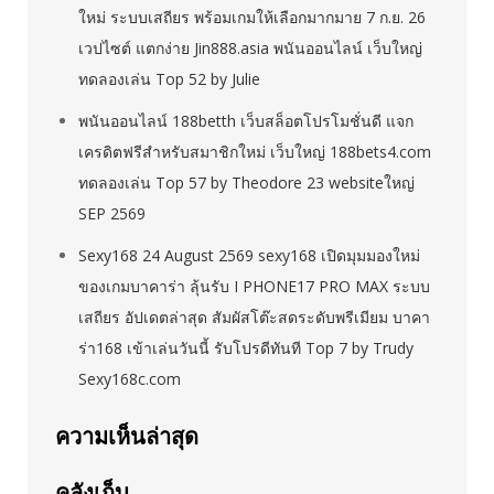
ใหม่ ระบบเสถียร พร้อมเกมให้เลือกมากมาย 7 ก.ย. 26
เวปไซต์ แตกง่าย Jin888.asia พนันออนไลน์ เว็บใหญ่
ทดลองเล่น Top 52 by Julie
พนันออนไลน์ 188betth เว็บสล็อตโปรโมชั่นดี แจก
เครดิตฟรีสำหรับสมาชิกใหม่ เว็บใหญ่ 188bets4.com
ทดลองเล่น Top 57 by Theodore 23 websiteใหญ่
SEP 2569
Sexy168 24 August 2569 sexy168 เปิดมุมมองใหม่
ของเกมบาคาร่า ลุ้นรับ I PHONE17 PRO MAX ระบบ
เสถียร อัปเดตล่าสุด สัมผัสโต๊ะสดระดับพรีเมียม บาคา
ร่า168 เข้าเล่นวันนี้ รับโปรดีทันที Top 7 by Trudy
Sexy168c.com
ความเห็นล่าสุด
คลังเก็บ