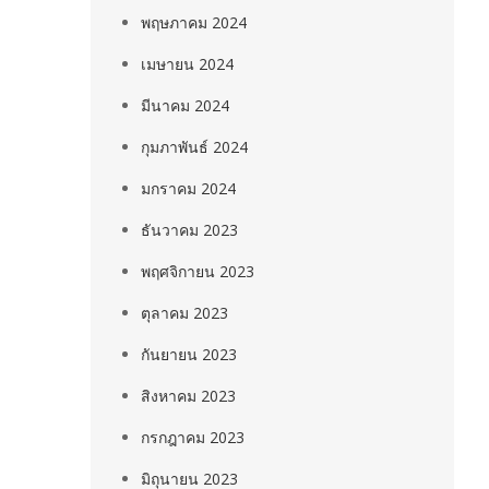
พฤษภาคม 2024
เมษายน 2024
มีนาคม 2024
กุมภาพันธ์ 2024
มกราคม 2024
ธันวาคม 2023
พฤศจิกายน 2023
ตุลาคม 2023
กันยายน 2023
สิงหาคม 2023
กรกฎาคม 2023
มิถุนายน 2023