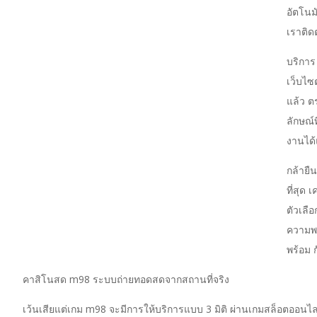
อัตโนม
เราติด
บริการ 
เว็บไซ
แล้ว ตร
ลักษณ์
งานได้
กล้ายื
ที่สุด 
ตัวเลือ
ความพร
พร้อม 
คาสิโนสด m98 ระบบถ่ายทอดสดจากสถานที่จริง
เว้นเสียแต่เกม m98 จะมีการให้บริการแบบ 3 มิติ ผ่านเกมสล็อตออนไลน