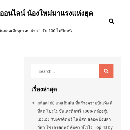
อนไลน์ น้องใหม่มาแรงแห่งยุค
ินยอดเสียทุกรอบ ฝาก 1 รับ 100 ไม่ปิดหนี
Search
for:
เรื่องล่าสุด
สล็อต168 เกมเดิมพัน ที่สร้างความบันเทิง ดี
ที่สุด โปรโมชั่นเครดิตฟรี 100% กล่องสุ่ม
เฮงเฮง รับเครดิตฟรี ไลฟ์สด สล็อต ยิงปลา
กีฬา ไพ่ เครดิตฟรี คุ้มค่า ที่ไว้ใจ Top 43 by