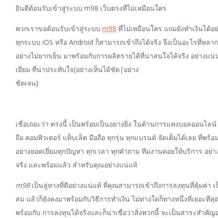
ยินดีต้อนรับเข้าสู่ระบบ m98 เว็บตรงที่ไม่เหมือนใคร
พวกเราขอต้อนรับเข้าสู่ระบบ
m98
ที่ไม่เหมือนใคร แถมยังทำเงินได้อย
ทุกระบบ iOS หรือ Android ก็สามารถเข้าถึงได้จริง จึงเป็นอะไรที่หลาก
อย่างไม่ยากเย็น มาพร้อมกับการผลิตรายได้ที่น่าสนใจได้จริง อย่างแน่
เยี่ยม ที่น่าประทับใจ{อย่างเห็นได้ชัด|อย่าง
ชัดเจน}
เชื่อเถอะว่า ตรงนี้ เป็นพร้อมเป็นอย่างยิ่ง ในด้านการแทงบอลออนไลน
ถือ คอมพิวเตอร์ แท็บเล็ต มือถือ ทุกรุ่น ทุกแบรนด์ จัดเต็มได้เลย ที่พร
อย่างยอดเยี่ยมทุกปัญหา ทุกเวลา ทุกคำถาม ทีมงานคอยให้บริการ อย่างเต
จริง และพร้อมแล้ว สำหรับคุณอย่างแน่แท้
m98
เป็นลู่ทางที่ดีอย่างแน่แท้ ที่คุณสามารถเข้าถึงการลงทุนที่คุ้มค่
สม แล้วก็ยังคงมาพร้อมกับวิธีการทำเงิน ไม่ทางใดก็ทางหนึ่งที่เยอะที่สุ
พร้อมกับ การลงทุนได้จริงและก็น่าเชื่อว่าสิ่งพวกนี้ จะเป็นสาระสำคัญอย่