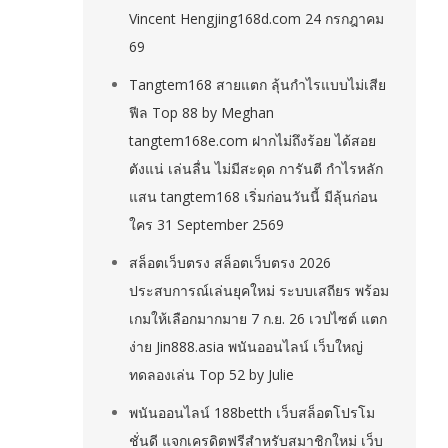
Vincent Hengjing168d.com 24 กรกฎาคม
69
Tangtem168 สายแตก ลุ้นกำไรแบบไม่เสีย
ฟีล Top 88 by Meghan
tangtem168e.com ฝากไม่ถึงร้อย ได้สอย
ตังแน่ เล่นลื่น ไม่มีสะดุด การันตี กำไรหลัก
แสน tangtem168 เริ่มก่อนวันนี้ มีลุ้นก่อน
ใคร 31 September 2569
สล็อตเว็บตรง สล็อตเว็บตรง 2026
ประสบการณ์เล่นยุคใหม่ ระบบเสถียร พร้อม
เกมให้เลือกมากมาย 7 ก.ย. 26 เวปไซต์ แตก
ง่าย Jin888.asia พนันออนไลน์ เว็บใหญ่
ทดลองเล่น Top 52 by Julie
พนันออนไลน์ 188betth เว็บสล็อตโปรโม
ชั่นดี แจกเครดิตฟรีสำหรับสมาชิกใหม่ เว็บ