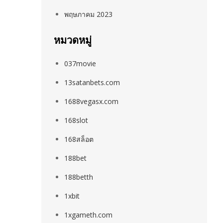
พฤษภาคม 2023
หมวดหมู่
037movie
13satanbets.com
1688vegasx.com
168slot
168สล็อต
188bet
188betth
1xbit
1xgameth.com