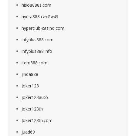
hiso8888s.com
hydra888 เครดิตฟรี
hyperclub-casino.com
infyplus888.com
infyplus888.info
item388.com
jinda888
Joker123
joker123auto
Joker123th
Joker123th.com
juad69