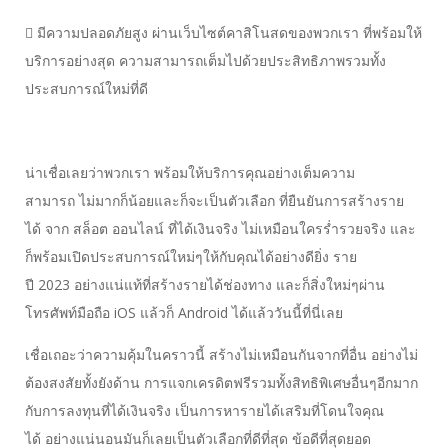
 มีความปลอดภัยสูง ผ่านเว็บไซต์คาสิโนสดของพวกเรา ที่พร้อมให้
บริการอย่างสุด ความสามารถเต็มไปด้วยประสิทธิภาพรวมทั้ง
ประสบการณ์ใหม่ที่ดี
น่าเชื่อเลยว่าพวกเรา พร้อมให้บริการคุณอย่างเต็มความ
สามารถ ไม่มากก็น้อยและก็จะเป็นตัวเลือก ที่ยืนยันการสร้างราย
ได้ จาก สล็อต ออนไลน์ ที่ได้เงินจริง ไม่เหมือนใครร่ำรวยจริง และ
ก็พร้อมเปิดประสบการณ์ใหม่ๆให้กับคุณได้อย่างดียิ่ง ราย
ปี 2023 อย่างแน่แท้ที่สร้างรายได้ช่องทาง และก็สิ่งใหม่ๆผ่าน
โทรศัพท์มือถือ iOS แล้วก็ Android ได้แล้ววันนี้ที่นี่เลย
เชื่อเถอะว่าความคุ้มในคราวนี้ สร้างไม่เหมือนกันจากที่อื่น อย่างไม่
ต้องสงสัยทั้งยังด้าน การแจกเครดิตฟรีรวมทั้งสิทธิพิเศษอื่นๆอีกมาก
กับการลงทุนที่ได้เงินจริง เป็นการหารายได้เสริมที่โดนใจคุณ
ได้ อย่างแน่นอนมันก็เลยเป็นตัวเลือกที่ดีที่สุด ข้อดีที่สุดยอด