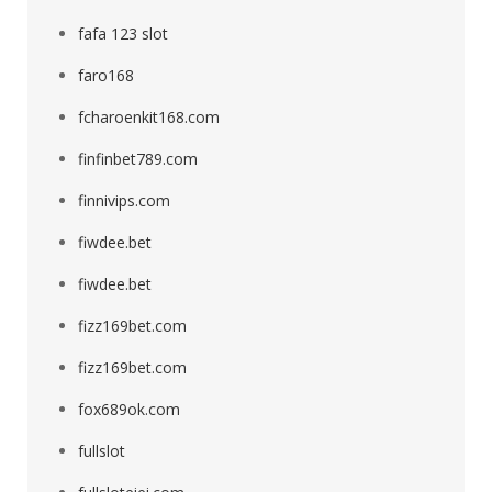
fafa 123 slot
faro168
fcharoenkit168.com
finfinbet789.com
finnivips.com
fiwdee.bet
fiwdee.bet
fizz169bet.com
fizz169bet.com
fox689ok.com
fullslot