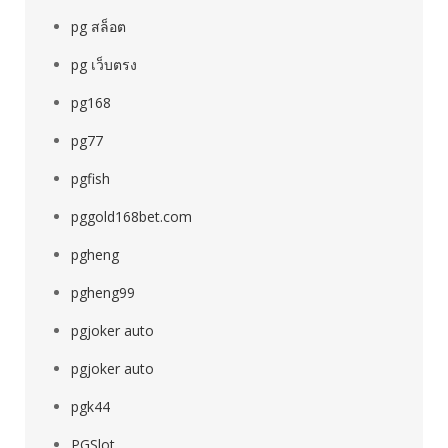
pg สล็อต
pg เว็บตรง
pg168
pg77
pgfish
pggold168bet.com
pgheng
pgheng99
pgjoker auto
pgjoker auto
pgk44
PGSlot