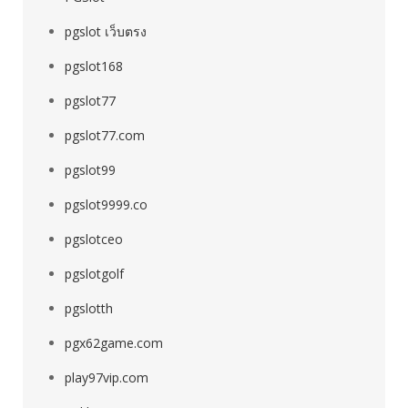
pgslot เว็บตรง
pgslot168
pgslot77
pgslot77.com
pgslot99
pgslot9999.co
pgslotceo
pgslotgolf
pgslotth
pgx62game.com
play97vip.com