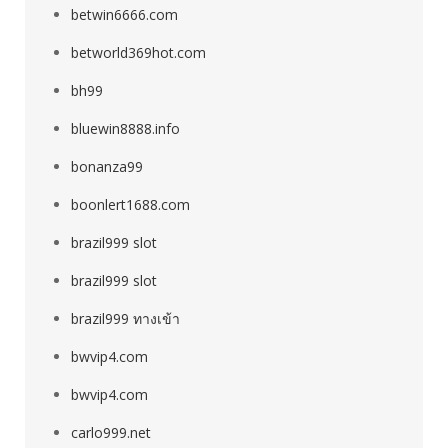
betwin6666.com
betworld369hot.com
bh99
bluewin8888.info
bonanza99
boonlert1688.com
brazil999 slot
brazil999 slot
brazil999 ทางเข้า
bwvip4.com
bwvip4.com
carlo999.net