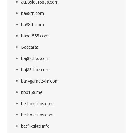
autoslot16888.com
ba88th.com
ba88th.com
babet555.com
Baccarat
baj88thbz.com
baj88thbz.com
bar4game24hr.com
bbp168.me
betboxclubs.com
betboxclubs.com
betflixtikto.info