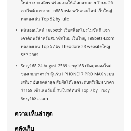
ใหม่ ระบบเสถียร พร้อมเกมให้เลือกมากมาย 7 ก.ย. 26
เวปไซต์ แตกง่าย Jin888.asia พนันออนไลน์ เว็บใหญ่
ทดลองเล่น Top 52 by Julie
พนันออนไลน์ 188betth เว็บสล็อตโปรโมชั่นดี แจก
เครดิตฟรีสำหรับสมาชิกใหม่ เว็บใหญ่ 188bets4.com
ทดลองเล่น Top 57 by Theodore 23 websiteใหญ่
SEP 2569
Sexy168 24 August 2569 sexy168 เปิดมุมมองใหม่
ของเกมบาคาร่า ลุ้นรับ I PHONE17 PRO MAX ระบบ
เสถียร อัปเดตล่าสุด สัมผัสโต๊ะสดระดับพรีเมียม บาคา
ร่า168 เข้าเล่นวันนี้ รับโปรดีทันที Top 7 by Trudy
Sexy168c.com
ความเห็นล่าสุด
คลังเก็บ