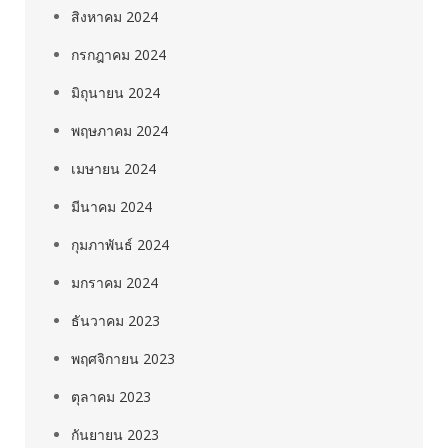
สิงหาคม 2024
กรกฎาคม 2024
มิถุนายน 2024
พฤษภาคม 2024
เมษายน 2024
มีนาคม 2024
กุมภาพันธ์ 2024
มกราคม 2024
ธันวาคม 2023
พฤศจิกายน 2023
ตุลาคม 2023
กันยายน 2023