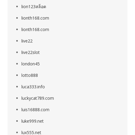
lion123สล็อต
lionth168.com
lionth168.com
live22
live22slot
london45
lotto888
luca333.info
luckycat789.com
luis16888.com
luke999.net
lux555.net