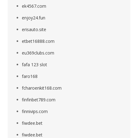
ek4567.com
enjoy24.fun
erisauto.site
etbet16888.com
eu369clubs.com
fafa 123 slot
faro168
fcharoenkit168.com
finfinbet789.com
finnivips.com
fiwdee.bet
fiwdee.bet