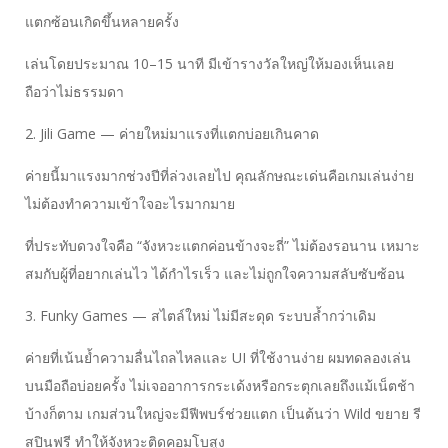
แตกซ้อนเกิดขึ้นหลายครั้ง
เล่นโดยประมาณ 10–15 นาที มีเข้ารางวัลใหญ่ให้มองเห็นเลย
ถือว่าไม่ธรรมดา
2. Jili Game — ค่ายใหม่มาแรงที่แตกบ่อยเกินคาด
ค่ายนี้มาแรงมากช่วงปีที่ล่วงเลยไป คุณลักษณะเด่นคือเกมเล่นง่าย
ไม่ต้องทำความเข้าใจอะไรมากมาย
ที่ประทับดวงใจคือ “จังหวะแตกค่อนข้างจะถี่” ไม่ต้องรอนาน เหมาะ
สมกับผู้ที่อยากเล่นไว ได้กำไรเร็ว และไม่ถูกใจความสลับซับซ้อน
3. Funky Games — สไตล์ใหม่ ไม่มีสะดุด ระบบล้ำกว่าเดิม
ค่ายที่เน้นย้ำความลื่นไถลไหลและ UI ที่ใช้งานง่าย ผมทดลองเล่น
บนมือถือบ่อยครั้ง ไม่เจออาการกระเด้งหรือกระตุกเลยถึงแม้เน็ตช้า
บ้างก็ตาม เกมส่วนใหญ่จะมีฟีพบร์ช่วยแตก เป็นต้นว่า Wild ขยาย รี
สปินฟรี ทำให้จังหวะติดคอมโบสูง