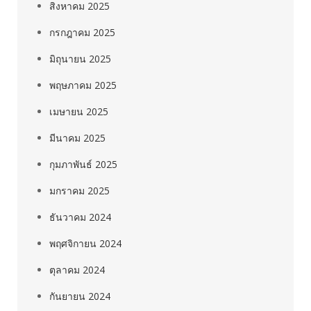
สิงหาคม 2025
กรกฎาคม 2025
มิถุนายน 2025
พฤษภาคม 2025
เมษายน 2025
มีนาคม 2025
กุมภาพันธ์ 2025
มกราคม 2025
ธันวาคม 2024
พฤศจิกายน 2024
ตุลาคม 2024
กันยายน 2024