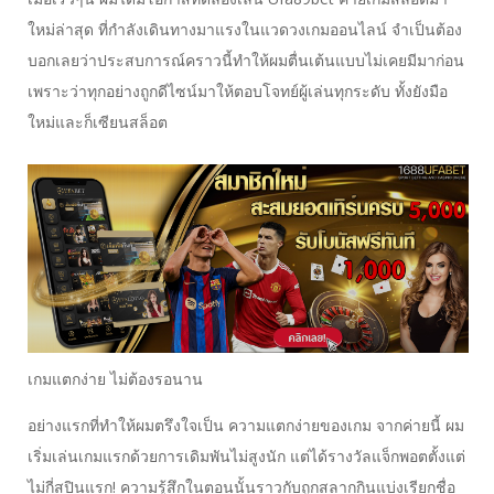
ใหม่ล่าสุด ที่กำลังเดินทางมาแรงในแวดวงเกมออนไลน์ จำเป็นต้อง
บอกเลยว่าประสบการณ์คราวนี้ทำให้ผมตื่นเต้นแบบไม่เคยมีมาก่อน
เพราะว่าทุกอย่างถูกดีไซน์มาให้ตอบโจทย์ผู้เล่นทุกระดับ ทั้งยังมือ
ใหม่และก็เซียนสล็อต
เกมแตกง่าย ไม่ต้องรอนาน
อย่างแรกที่ทำให้ผมตรึงใจเป็น ความแตกง่ายของเกม จากค่ายนี้ ผม
เริ่มเล่นเกมแรกด้วยการเดิมพันไม่สูงนัก แต่ได้รางวัลแจ็กพอตตั้งแต่
ไม่กี่สปินแรก! ความรู้สึกในตอนนั้นราวกับถูกสลากกินแบ่งเรียกชื่อ