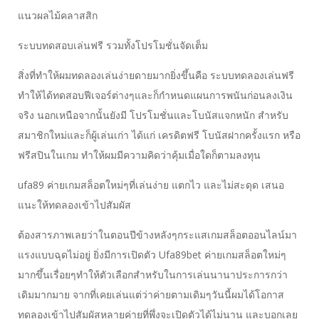
แนวผลไม้คลาสสิก
ระบบทดสอบเล่นฟรี รวมทั้งโปรโมชั่นจัดเต็ม
สิ่งที่ทำให้ผมทดลองเล่นง่ายดายมากยิ่งขึ้นคือ ระบบทดลองเล่นฟรี
ทำให้ได้ทดสอบฟีเจอร์ต่างๆและก็กำหนดแผนการพนันก่อนลงเงิน
จริง นอกเหนือจากนั้นยังมี โปรโมชั่นและโบนัสแจกหนัก สำหรับ
สมาชิกใหม่และก็ผู้เล่นเก่า ได้แก่ เครดิตฟรี โบนัสฝากครั้งแรก หรือ
ฟรีสปินในเกม ทำให้ผมมีความคิดว่าคุ้มเมื่อใดก็ตามลงทุน
ufa89 ค่ายเกมสล็อตใหม่ๆที่เล่นง่าย แตกไว และไม่สะดุด เสนอ
แนะให้ทดลองเข้าไปสัมผัส
ต้องสารภาพเลยว่าในตอนปีข้างหลังๆกระแสเกมสล็อตออนไลน์มา
แรงแบบฉุดไม่อยู่ ยิ่งมีการเปิดตัว Ufa89bet ค่ายเกมสล็อตใหม่ๆ
มากขึ้นเรื่อยๆทำให้ตัวเลือกสำหรับในการเล่นนานาประการกว่า
เดิมมากมาย จากที่เคยเล่นแต่ว่าค่ายตามเดิมๆวันนี้ผมได้โอกาส
ทดลองเข้าไปสัมผัสหลายค่ายที่พึ่งจะเปิดตัวได้ไม่นาน และบอกเลย