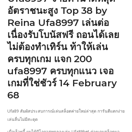
อัตราชนะสูง Top 38 by
Reina Ufa8997 เล่นต่อ
เนื่องรับโบนัสฟรี ถอนได้เลย
ไม่ต้องทำเทิร์น ท้าให้เล่น
ครบทุกเกม แจก 200
ufa8997 ครบทุกแนว เจอ
เกมที่ใช่ชัวร์ 14 February
68
Ufa89 สัมผัสประสบการณ์เล่นสล็อตค่ายใหม่ล่าสุด การันตีแตกง่าย
เล่นลื่นไม่มีสะดุด
เมื่อเร็วๆนี้ ผมได้มีโอกาสทดลองเล่น Ufa89bet ค่ายเกมสล็อตมา