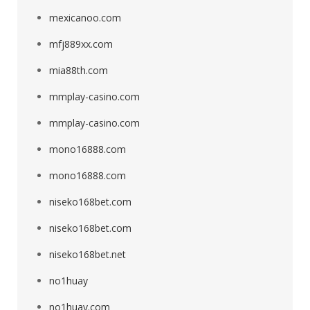
mexicanoo.com
mfj889xx.com
mia88th.com
mmplay-casino.com
mmplay-casino.com
mono16888.com
mono16888.com
niseko168bet.com
niseko168bet.com
niseko168bet.net
no1huay
no1huay.com