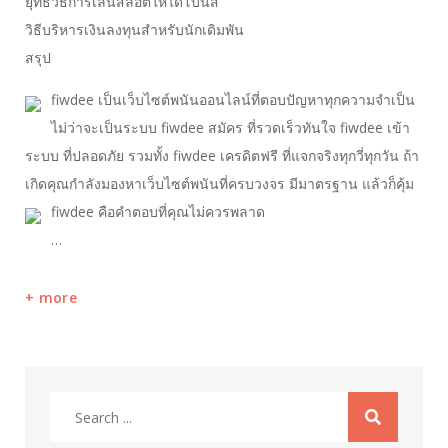
ยุทธวิธีการเล่นสล็อตให้ได้โบนัส
วิธีบริหารเงินลงทุนสำหรับนักเดิมพัน
สรุป
fiwdee เป็นเว็บไซต์พนันออนไลน์ที่ตอบปัญหาทุกความจำเป็น
ไม่ว่าจะเป็นระบบ fiwdee สมัคร ที่รวดเร็วทันใจ fiwdee เข้า
ระบบ ที่ปลอดภัย รวมทั้ง fiwdee เครดิตฟรี ที่แจกจริงทุกวี่ทุกวัน ถ้า
เกิดคุณกำลังมองหาเว็บไซต์พนันที่ครบวงจร มีมาตรฐาน แล้วก็คุ้ม
fiwdee คือคำตอบที่คุณไม่ควรพลาด
…
more
Search
for: