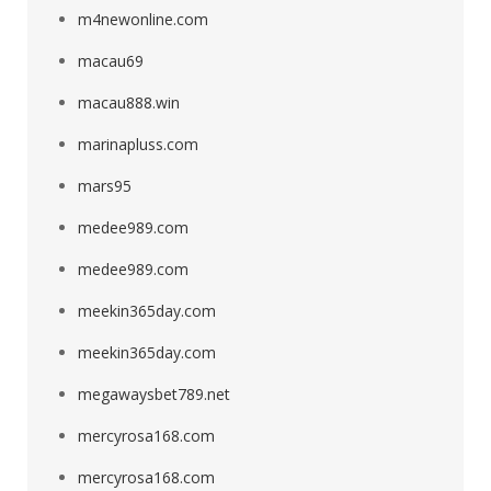
m4newonline.com
macau69
macau888.win
marinapluss.com
mars95
medee989.com
medee989.com
meekin365day.com
meekin365day.com
megawaysbet789.net
mercyrosa168.com
mercyrosa168.com