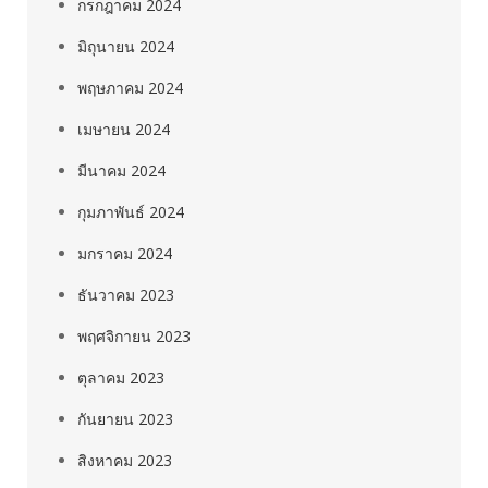
กรกฎาคม 2024
มิถุนายน 2024
พฤษภาคม 2024
เมษายน 2024
มีนาคม 2024
กุมภาพันธ์ 2024
มกราคม 2024
ธันวาคม 2023
พฤศจิกายน 2023
ตุลาคม 2023
กันยายน 2023
สิงหาคม 2023