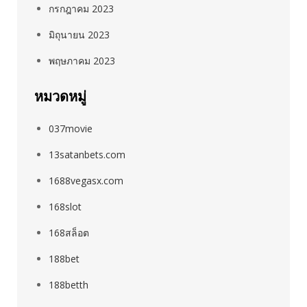
กรกฎาคม 2023
มิถุนายน 2023
พฤษภาคม 2023
หมวดหมู่
037movie
13satanbets.com
1688vegasx.com
168slot
168สล็อต
188bet
188betth