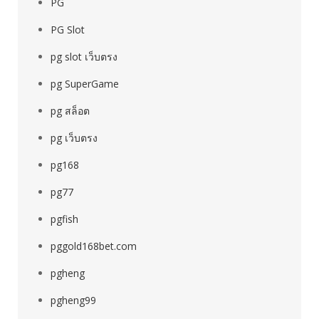
PG
PG Slot
pg slot เว็บตรง
pg SuperGame
pg สล็อต
pg เว็บตรง
pg168
pg77
pgfish
pggold168bet.com
pgheng
pgheng99