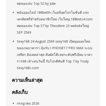
ทดลองเล่น Top 52 by Julie
พนันออนไลน์ 188betth เว็บสล็อตโปรโมชั่นดี แจก
เครดิตฟรีสำหรับสมาชิกใหม่ เว็บใหญ่ 188bets4.com
ทดลองเล่น Top 57 by Theodore 23 websiteใหญ่
SEP 2569
Sexy168 24 August 2569 sexy168 เปิดมุมมองใหม่
ของเกมบาคาร่า ลุ้นรับ I PHONE17 PRO MAX ระบบ
เสถียร อัปเดตล่าสุด สัมผัสโต๊ะสดระดับพรีเมียม บาคา
ร่า168 เข้าเล่นวันนี้ รับโปรดีทันที Top 7 by Trudy
Sexy168c.com
ความเห็นล่าสุด
คลังเก็บ
กรกฎาคม 2026