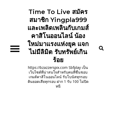
Skip
to
Time To Live สมัคร
content
สมาชิก Yingpla999
และเพลิดเพลินกับเกมส์
คาสิโนออนไลน์ น้อง
ใหม่มาแรงแห่งยุค แจก
ไม่มีลิมิต รับทรัพย์เกิน
ร้อย
https://bzazzerspix.com Sbfplay เป็น
เว็บไซต์ที่น่าสนใจสำหรับคนที่ชื่นชอบ
เกมส์คาสิโนออนไลน์ รับโบนัสทุกรอบ
คินยอดเสียทุกรอบ ฝาก 1 รับ 100 ไม่ปิด
หนี