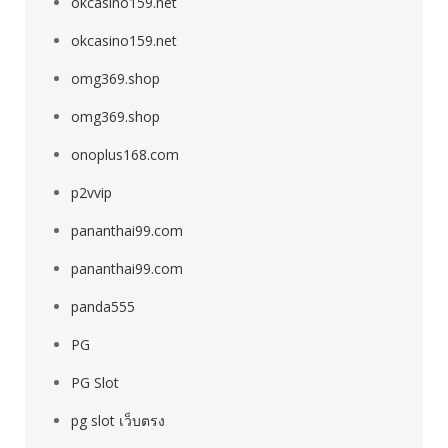
okcasino159.net
okcasino159.net
omg369.shop
omg369.shop
onoplus168.com
p2vvip
pananthai99.com
pananthai99.com
panda555
PG
PG Slot
pg slot เว็บตรง