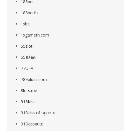
188bet
188betth
1xbit
1xgameth.com
55slot
55สล็อต
77UFA
789pluss.com
8lots.me
918Kiss
918kiss เข้าสู่ระบบ
918kissauto