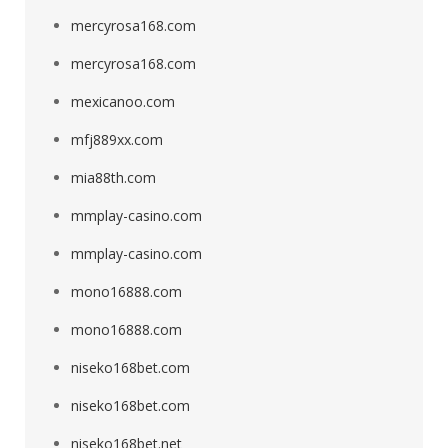
mercyrosa168.com
mercyrosa168.com
mexicanoo.com
mfj889xx.com
mia88th.com
mmplay-casino.com
mmplay-casino.com
mono16888.com
mono16888.com
niseko168bet.com
niseko168bet.com
niseko168bet.net