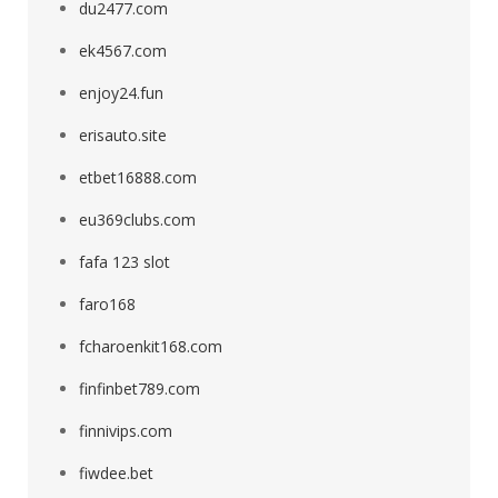
du2477.com
ek4567.com
enjoy24.fun
erisauto.site
etbet16888.com
eu369clubs.com
fafa 123 slot
faro168
fcharoenkit168.com
finfinbet789.com
finnivips.com
fiwdee.bet