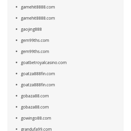
gamehit8888.com
gamehit8888.com
gaojing888
gem99ths.com
gem99ths.com
goatbetroyalcasino.com
goatza888fin.com
goatza888fin.com
gobaza88.com
gobaza88.com
gowingo88.com
grandufa99.com