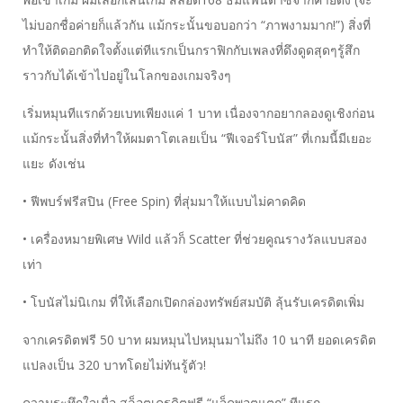
ไม่บอกชื่อค่ายก็แล้วกัน แม้กระนั้นขอบอกว่า “ภาพงามมาก!”) สิ่งที่
ทำให้ติดอกติดใจตั้งแต่ทีแรกเป็นกราฟิกกับเพลงที่ดึงดูดสุดๆรู้สึก
ราวกับได้เข้าไปอยู่ในโลกของเกมจริงๆ
เริ่มหมุนทีแรกด้วยเบทเพียงแค่ 1 บาท เนื่องจากอยากลองดูเชิงก่อน
แม้กระนั้นสิ่งที่ทำให้ผมตาโตเลยเป็น “ฟีเจอร์โบนัส” ที่เกมนี้มีเยอะ
แยะ ดังเช่น
• ฟีพบร์ฟรีสปิน (Free Spin) ที่สุ่มมาให้แบบไม่คาดคิด
• เครื่องหมายพิเศษ Wild แล้วก็ Scatter ที่ช่วยคูณรางวัลแบบสอง
เท่า
• โบนัสไม่นิเกม ที่ให้เลือกเปิดกล่องทรัพย์สมบัติ ลุ้นรับเครดิตเพิ่ม
จากเครดิตฟรี 50 บาท ผมหมุนไปหมุนมาไม่ถึง 10 นาที ยอดเครดิต
แปลงเป็น 320 บาทโดยไม่ทันรู้ตัว!
ความระทึกใจเมื่อ สล็อตเครดิตฟรี “แจ็คพอตแตก” ทีแรก