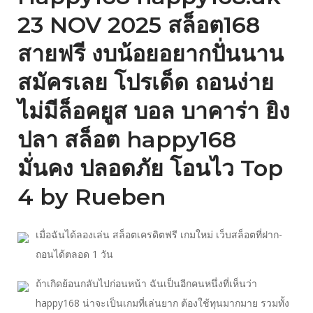
23 NOV 2025 สล็อต168
สายฟรี งบน้อยอยากปั่นนาน
สมัครเลย โปรเด็ด ถอนง่าย
ไม่มีล็อคยูส บอล บาคาร่า ยิง
ปลา สล็อต happy168
มั่นคง ปลอดภัย โอนไว Top
4 by Rueben
เมื่อฉันได้ลองเล่น สล็อตเครดิตฟรี เกมใหม่ เว็บสล็อตที่ฝาก-
ถอนได้ตลอด 1 วัน
ถ้าเกิดย้อนกลับไปก่อนหน้า ฉันเป็นอีกคนหนึ่งที่เห็นว่า
happy168 น่าจะเป็นเกมที่เล่นยาก ต้องใช้ทุนมากมาย รวมทั้ง