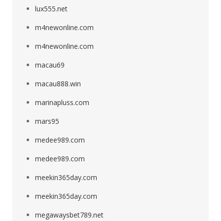
lux555.net
m4newonline.com
m4newonline.com
macau69
macau888.win
marinapluss.com
mars95
medee989.com
medee989.com
meekin365day.com
meekin365day.com
megawaysbet789.net