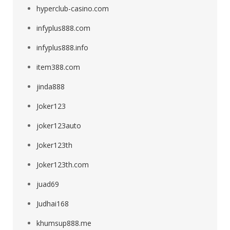
hyperclub-casino.com
infyplus888.com
infyplus888.info
item388.com
jinda888
Joker123
joker123auto
Joker123th
Joker123th.com
juad69
Judhai168
khumsup888.me