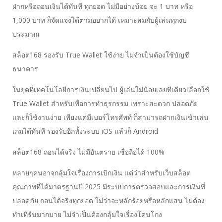
ฝากหรือถอนเงินได้ทันที ทุกยอด ไม่มีอย่างน้อย จะ 1 บาท หรือ
1,000 บาท ก็จัดแจงได้ตามอยากได้ เหมาะสมกับผู้เล่นทุกงบ
ประมาณ
สล็อต168 รองรับ True Wallet ใช้ง่าย ไม่จำเป็นต้องใช้บัญชี
ธนาคาร
ในยุคที่เทคโนโลยีการเงินเปลี่ยนไป ผู้เล่นไม่น้อยเลยทีเดียวเลือกใช้
True Wallet สำหรับเพื่อการทำธุรกรรม เพราะสะดวก ปลอดภัย
และก็ใช้งานง่าย เพียงแค่มีเบอร์โทรศัพท์ ก็สามารถฝากเงินเข้าเล่น
เกมได้ทันที รองรับอีกทั้งระบบ iOS แล้วก็ Android
สล็อต168 ถอนได้จริง ไม่มีอันตราย เชื่อถือได้ 100%
หลายๆคนอาจกลุ้มใจเรื่องการเบิกเงิน แต่ว่าสำหรับเว็บสล็อต
คุณภาพที่ได้มาตรฐานปี 2025 มีระบบการตรวจสอบและการเงินที่
ปลอดภัย ถอนได้จริงทุกยอด ไม่ว่าจะหลักร้อยหรือหลักแสน ไม่ต้อง
ทำเทิร์นมากมาย ไม่จำเป็นต้องกลุ้มใจเรื่องโดนโกง