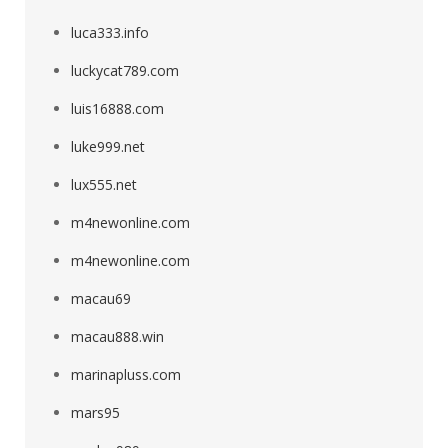
luca333.info
luckycat789.com
luis16888.com
luke999.net
lux555.net
m4newonline.com
m4newonline.com
macau69
macau888.win
marinapluss.com
mars95