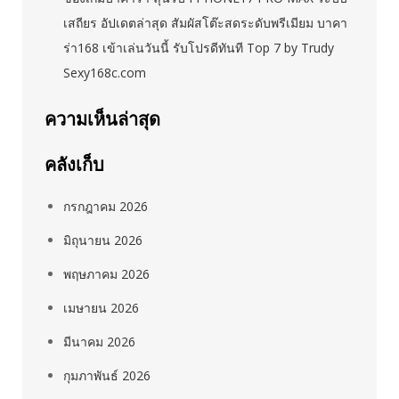
เสถียร อัปเดตล่าสุด สัมผัสโต๊ะสดระดับพรีเมียม บาคา
ร่า168 เข้าเล่นวันนี้ รับโปรดีทันที Top 7 by Trudy
Sexy168c.com
ความเห็นล่าสุด
คลังเก็บ
กรกฎาคม 2026
มิถุนายน 2026
พฤษภาคม 2026
เมษายน 2026
มีนาคม 2026
กุมภาพันธ์ 2026