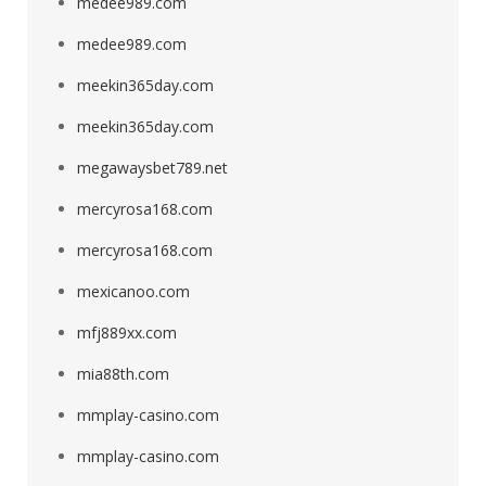
medee989.com
medee989.com
meekin365day.com
meekin365day.com
megawaysbet789.net
mercyrosa168.com
mercyrosa168.com
mexicanoo.com
mfj889xx.com
mia88th.com
mmplay-casino.com
mmplay-casino.com