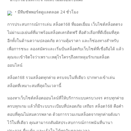
• มีทีมซัพพอร์ตดูแลตลอด 24 ชั่วโมง
การประสบการณ์การเล่น สล็อต168 ที่ยอดเยี่ยม เว็บไซต์สล็อตตรง
ไม่ผ่านเอเย่นต์ที่มาพร้อมสล็อตเครดิตฟรี คือตัวเลือกที่ดีเยี่ยมที่สุด
อีกทั้งในด้านความปลอดภัย ความคุ้มราคา และก็ช่องทางสำหรับ
เพื่อการชนะ ลองสมัครและเริ่มปั่นสล็อตกับเว็บไซต์ที่เชื่อถือได้ แล้ว
คุณจะเข้าจิตใจว่าเพราะเหตุไรใครๆถึงตกหลุมรักเกมสล็อต
ออนไลน์
สล็อต168 รวมสล็อตทุกค่าย ครบจบในที่เดียว ปากทางเข้าเล่น
สล็อตที่เหมาะสมที่สุดในเวลานี้
มองหาเว็บไซต์สล็อตออนไลน์ที่ให้บริการแบบครบวงจร ครบทุกค่าย
ครบทุกเกม แล้วก็มีระบบระเบียบที่ปลอดภัย เสถียร สล็อต168 คือคำ
ตอบที่คุณไม่สมควรพลาด ด้วยการรวมเกมสล็อตจากทุกค่ายดังมา
ไว้ในที่เดียว คุณสามารถสัมผัสประสบการณ์การพนันที่นานา
ประการ ตื่นเต้น และเร้าใจ ได้ทุกวันตลอดเวลา