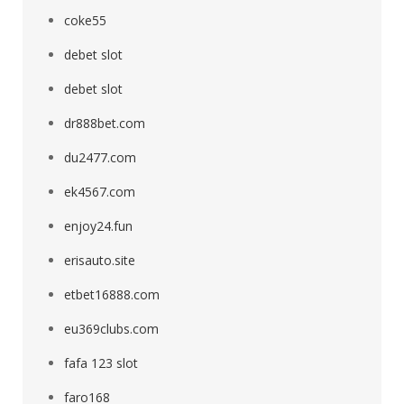
coke55
debet slot
debet slot
dr888bet.com
du2477.com
ek4567.com
enjoy24.fun
erisauto.site
etbet16888.com
eu369clubs.com
fafa 123 slot
faro168