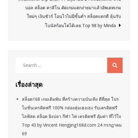
บอล สล็อต คาสิโน คัดเกมแตกง่ายมาแล้วอัพเดทเกม
ใหม่ๆ เงินชัวร์ โอนไวไม่มีขั้นต่ำ สล็อตแตกดี ลุ้นรับ
โบนัสก้อนโตได้เลย Top 98 by Minda
Search
for:
เรื่องล่าสุด
สล็อต168 เกมเดิมพัน ที่สร้างความบันเทิง ดีที่สุด โปร
โมชั่นเครดิตฟรี 100% กล่องสุ่มเฮงเฮง รับเครดิตฟรี
ไลฟ์สด สล็อต ยิงปลา กีฬา ไพ่ เครดิตฟรี คุ้มค่า ที่ไว้ใจ
Top 43 by Vincent Hengjing168d.com 24 กรกฎาคม
69