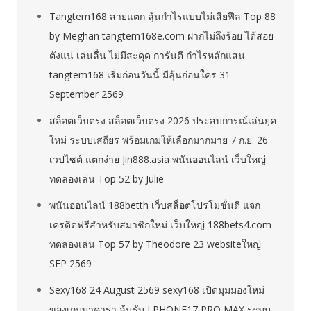
Tangtem168 สายแตก ลุ้นกำไรแบบไม่เสียฟีล Top 88
by Meghan tangtem168e.com ฝากไม่ถึงร้อย ได้สอย
ตังแน่ เล่นลื่น ไม่มีสะดุด การันตี กำไรหลักแสน
tangtem168 เริ่มก่อนวันนี้ มีลุ้นก่อนใคร 31
September 2569
สล็อตเว็บตรง สล็อตเว็บตรง 2026 ประสบการณ์เล่นยุค
ใหม่ ระบบเสถียร พร้อมเกมให้เลือกมากมาย 7 ก.ย. 26
เวปไซต์ แตกง่าย Jin888.asia พนันออนไลน์ เว็บใหญ่
ทดลองเล่น Top 52 by Julie
พนันออนไลน์ 188betth เว็บสล็อตโปรโมชั่นดี แจก
เครดิตฟรีสำหรับสมาชิกใหม่ เว็บใหญ่ 188bets4.com
ทดลองเล่น Top 57 by Theodore 23 websiteใหญ่
SEP 2569
Sexy168 24 August 2569 sexy168 เปิดมุมมองใหม่
ของเกมบาคาร่า ลุ้นรับ I PHONE17 PRO MAX ระบบ