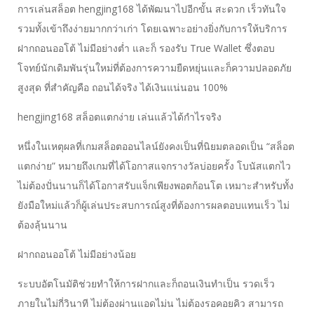
การเล่นสล็อต hengjing168 ได้พัฒนาไปอีกขั้น สะดวก เร็วทันใจ
รวมทั้งเข้าถึงง่ายมากกว่าเก่า โดยเฉพาะอย่างยิ่งกับการให้บริการ
ฝากถอนออโต้ ไม่มีอย่างต่ำ และก็ รองรับ True Wallet ซึ่งตอบ
โจทย์นักเดิมพันรุ่นใหม่ที่ต้องการความยืดหยุ่นและก็ความปลอดภัย
สูงสุด ที่สำคัญคือ ถอนได้จริง ได้เงินแน่นอน 100%
hengjing168 สล็อตแตกง่าย เล่นแล้วได้กำไรจริง
หนึ่งในเหตุผลที่เกมสล็อตออนไลน์ยังคงเป็นที่นิยมตลอดเป็น “สล็อต
แตกง่าย” หมายถึงเกมที่ได้โอกาสแจกรางวัลบ่อยครั้ง โบนัสแตกไว
ไม่ต้องปั่นนานก็ได้โอกาสรับแจ็กเพียงพอตก้อนโต เหมาะสำหรับทั้ง
ยังมือใหม่แล้วก็ผู้เล่นประสบการณ์สูงที่ต้องการผลตอบแทนเร็ว ไม่
ต้องลุ้นนาน
ฝากถอนออโต้ ไม่มีอย่างน้อย
ระบบอัตโนมัติช่วยทำให้การฝากและก็ถอนเงินทำเป็น รวดเร็ว
ภายในไม่กี่วินาที ไม่ต้องผ่านแอดไม่น ไม่ต้องรอคอยคิว สามารถ