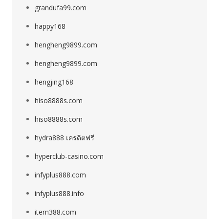
grandufa99.com
happy168
hengheng9899.com
hengheng9899.com
hengjing168
hiso8888s.com
hiso8888s.com
hydra888 เครดิตฟรี
hyperclub-casino.com
infyplus888.com
infyplus888.info
item388.com