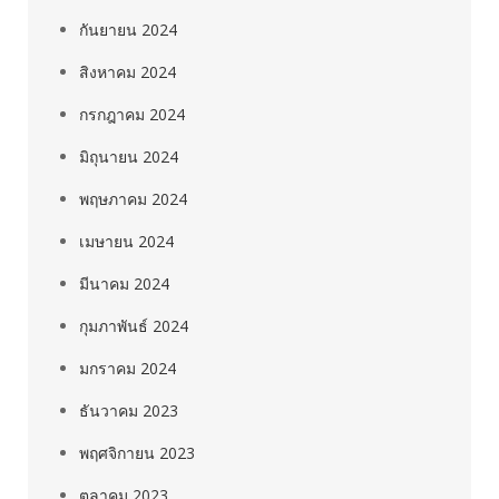
กันยายน 2024
สิงหาคม 2024
กรกฎาคม 2024
มิถุนายน 2024
พฤษภาคม 2024
เมษายน 2024
มีนาคม 2024
กุมภาพันธ์ 2024
มกราคม 2024
ธันวาคม 2023
พฤศจิกายน 2023
ตุลาคม 2023