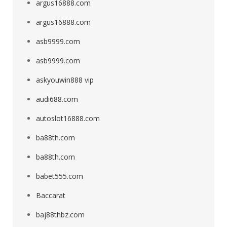
argus16888.com
argus16888.com
asb9999.com
asb9999.com
askyouwin888 vip
audi688.com
autoslot16888.com
ba88th.com
ba88th.com
babet555.com
Baccarat
baj88thbz.com