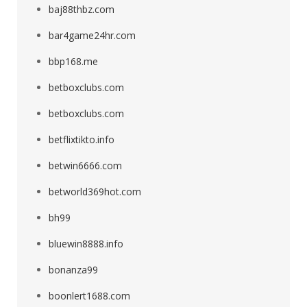
baj88thbz.com
bar4game24hr.com
bbp168.me
betboxclubs.com
betboxclubs.com
betflixtikto.info
betwin6666.com
betworld369hot.com
bh99
bluewin8888.info
bonanza99
boonlert1688.com