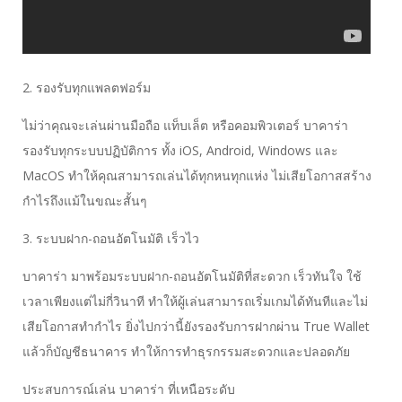
2. รองรับทุกแพลตฟอร์ม
ไม่ว่าคุณจะเล่นผ่านมือถือ แท็บเล็ต หรือคอมพิวเตอร์ บาคาร่า
รองรับทุกระบบปฏิบัติการ ทั้ง iOS, Android, Windows และ
MacOS ทำให้คุณสามารถเล่นได้ทุกหนทุกแห่ง ไม่เสียโอกาสสร้าง
กำไรถึงแม้ในขณะสั้นๆ
3. ระบบฝาก-ถอนอัตโนมัติ เร็วไว
บาคาร่า มาพร้อมระบบฝาก-ถอนอัตโนมัติที่สะดวก เร็วทันใจ ใช้
เวลาเพียงแต่ไม่กี่วินาที ทำให้ผู้เล่นสามารถเริ่มเกมได้ทันทีและไม่
เสียโอกาสทำกำไร ยิ่งไปกว่านี้ยังรองรับการฝากผ่าน True Wallet
แล้วก็บัญชีธนาคาร ทำให้การทำธุรกรรมสะดวกและปลอดภัย
ประสบการณ์เล่น บาคาร่า ที่เหนือระดับ