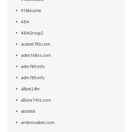
918kissme
ABA
ABAGroup2
acebet789.com
aden168ss.com
adm789.info
adm789.info
allbet24hr
allone745s.com
alot666
ambnovabet.com