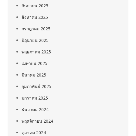
กันยายน 2025
สิงหาคม 2025
กรกฎาคม 2025
มิถุนายน 2025
พฤษภาคม 2025
เมษายน 2025
มีนาคม 2025
กุมภาพันธ์ 2025
มกราคม 2025
ธันวาคม 2024
พฤศจิกายน 2024
ตุลาคม 2024