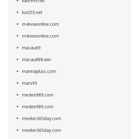
luke999.net
lux555.net
m4newonline.com
m4newonline.com
macau69
macau888.win
marinapluss.com
mars95
medee989.com
medee989.com
meekin365day.com
meekin365day.com