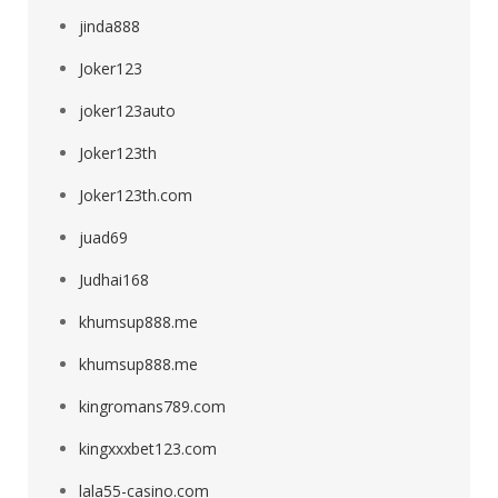
jinda888
Joker123
joker123auto
Joker123th
Joker123th.com
juad69
Judhai168
khumsup888.me
khumsup888.me
kingromans789.com
kingxxxbet123.com
lala55-casino.com