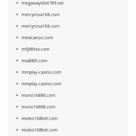
megawaysbet789.net
mercyrosa168.com
mercyrosa168.com
mexicanoo.com
mfj889xx.com
mia88th.com
mmplay-casino.com
mmplay-casino.com
mono16888.com
mono16888.com
niseko168bet.com
niseko168bet.com