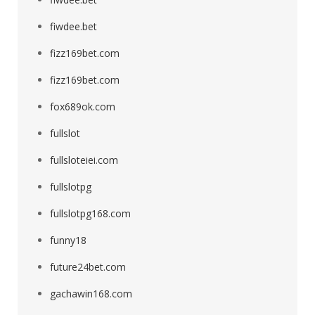
fiwdee.bet
fizz169bet.com
fizz169bet.com
fox689ok.com
fullslot
fullsloteiei.com
fullslotpg
fullslotpg168.com
funny18
future24bet.com
gachawin168.com