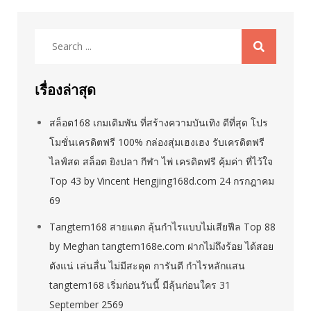
Search
for:
เรื่องล่าสุด
สล็อต168 เกมเดิมพัน ที่สร้างความบันเทิง ดีที่สุด โปร
โมชั่นเครดิตฟรี 100% กล่องสุ่มเฮงเฮง รับเครดิตฟรี
ไลฟ์สด สล็อต ยิงปลา กีฬา ไพ่ เครดิตฟรี คุ้มค่า ที่ไว้ใจ
Top 43 by Vincent Hengjing168d.com 24 กรกฎาคม
69
Tangtem168 สายแตก ลุ้นกำไรแบบไม่เสียฟีล Top 88
by Meghan tangtem168e.com ฝากไม่ถึงร้อย ได้สอย
ตังแน่ เล่นลื่น ไม่มีสะดุด การันตี กำไรหลักแสน
tangtem168 เริ่มก่อนวันนี้ มีลุ้นก่อนใคร 31
September 2569