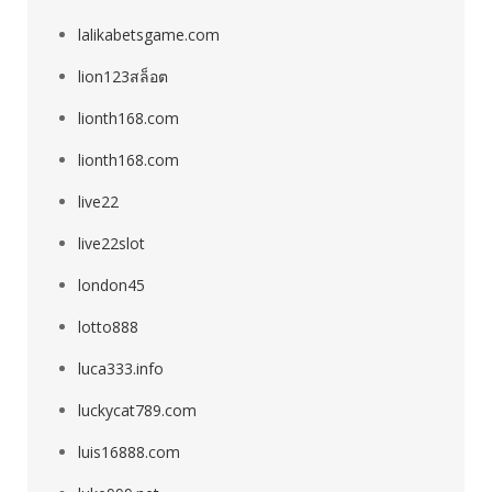
lalikabetsgame.com
lion123สล็อต
lionth168.com
lionth168.com
live22
live22slot
london45
lotto888
luca333.info
luckycat789.com
luis16888.com