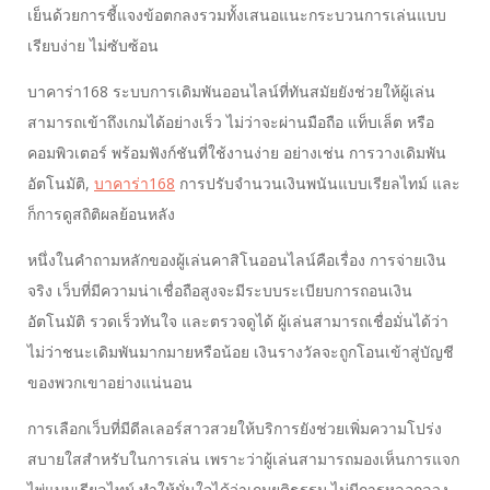
เย็นด้วยการชี้แจงข้อตกลงรวมทั้งเสนอแนะกระบวนการเล่นแบบ
เรียบง่าย ไม่ซับซ้อน
บาคาร่า168 ระบบการเดิมพันออนไลน์ที่ทันสมัยยังช่วยให้ผู้เล่น
สามารถเข้าถึงเกมได้อย่างเร็ว ไม่ว่าจะผ่านมือถือ แท็บเล็ต หรือ
คอมพิวเตอร์ พร้อมฟังก์ชันที่ใช้งานง่าย อย่างเช่น การวางเดิมพัน
อัตโนมัติ,
บาคาร่า168
การปรับจำนวนเงินพนันแบบเรียลไทม์ และ
ก็การดูสถิติผลย้อนหลัง
หนึ่งในคำถามหลักของผู้เล่นคาสิโนออนไลน์คือเรื่อง การจ่ายเงิน
จริง เว็บที่มีความน่าเชื่อถือสูงจะมีระบบระเบียบการถอนเงิน
อัตโนมัติ รวดเร็วทันใจ และตรวจดูได้ ผู้เล่นสามารถเชื่อมั่นได้ว่า
ไม่ว่าชนะเดิมพันมากมายหรือน้อย เงินรางวัลจะถูกโอนเข้าสู่บัญชี
ของพวกเขาอย่างแน่นอน
การเลือกเว็บที่มีดีลเลอร์สาวสวยให้บริการยังช่วยเพิ่มความโปร่ง
สบายใสสำหรับในการเล่น เพราะว่าผู้เล่นสามารถมองเห็นการแจก
ไพ่แบบเรียลไทม์ ทำให้มั่นใจได้ว่าเกมยุติธรรม ไม่มีการหลอกลวง